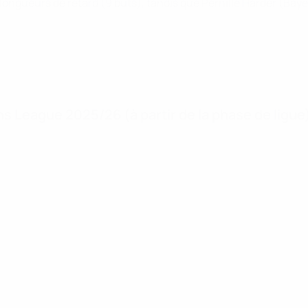
ngueurs de retard (9 buts), tandis que Pernille Harder (Bayern
 League 2025/26 (à partir de la phase de ligue