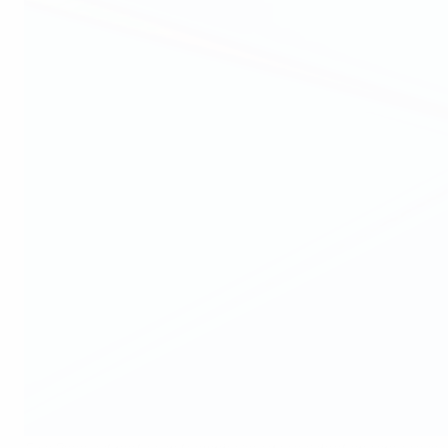
Ewa Pajor est portée en triomphe lors des célébrations après avoir