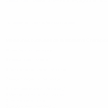
Alessia Russo (Arsenal) a terminé la campagne avec deux lo
Le classement des meilleures buteuses
Meilleures buteuses de la Women's Champions
11
Ewa Pajor (FC Barcelona)
9
Alessia Russo (Arsenal)
8
Pernille Harder (Bayern München)
7
Alexia Putellas (FC Barcelona)
5
Lineth Beerensteyn (Wolfsburg)
5
Melchie Dumornay (OL Lyonnes)
5
Evelyne Viens (Roma)
5
Caroline Weir (Real Madrid)