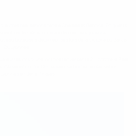
 d’autres réalisations face à Chelsea et Benfica. En quarts
 devenant par la même occasion la première joueuse
ouveau buteuse à deux reprises lors de la victoire du Barça
 l’OL Lyonnes.
ux autres lors d’une victoire renversante 2-1 contre le Real
cte d’Arsenal contre OH Leuven, sa huitième réalisation
L Lyonnes en demi-finales.