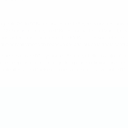
inaugurale 7-1 du FC Barcelona contre le Bayern München, suivis
ictoire 12-2 (score cumulé) du FC Barcelona sur le Real Madrid,
tions interclubs féminines de l’UEFA. Pajor a ensuite été de n
utres réalisations en seconde période lors de la finale contre
ournées contre l’OL Lyonnes et Benfica, et elle en a ajouté de
à trois reprises lors du barrage de la phase à élimination dire
inale aller face à Chelsea. Un neuvième but a suivi contre l’O