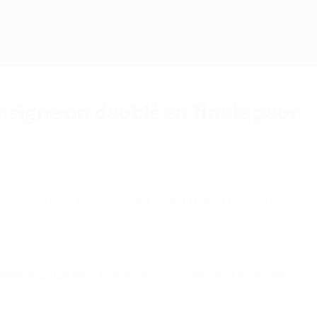
Obtenir
 signe un doublé en finale pour
ons League 2025/26 pour terminer en tête du
aison 2025/26 de l’
UEFA Women's Champions League
en