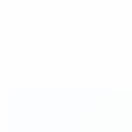
Getty Images
Pajor a inscrit ses deux premiers buts lors de la victoire 
de finale, elle a fait mouche à trois reprises lors de la v
polonaise à atteindre la barre des 40 buts dans les compéti
en demi-finale contre le Bayern München et a ajouté deux a
Russo a entamé la saison avec des buts lors des premières j
Madrid. L’attaquante de l’Angleterre a ensuite fait mouche 
intervenant lors du triomphe 3-1 des Gunners en quart de f