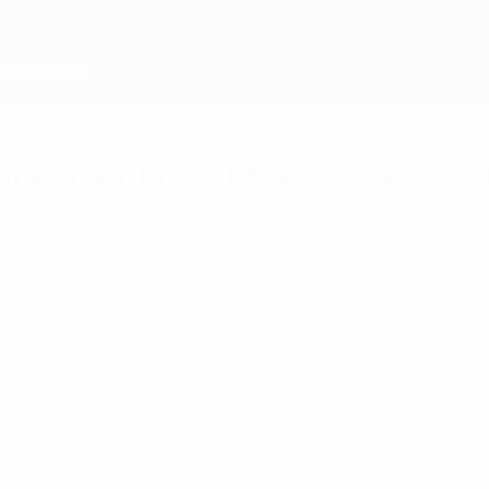
n's Champions League : Ewa Pajor
ises lors de la finale de l’UEFA Women's Champi
ns d'Ewa Pajor
en finale contre l’OL Lyonnes pour s’assurer de terminer la s