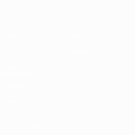
UEFA Women's Champions League
Matches
Équipes
Tirages
Infos
UEFA.tv
Histoire
Jeux
À propos
Stats
VOIR
ÉGALEMENT
fr.UEFA.com
Fondation
UEFA pour
l'enfance
Vie privée
Conditions d'utilisation