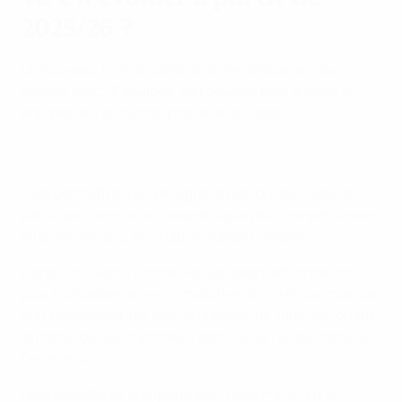
2025/26 ?
Le nouveau format comprend une phase de ligue
unique avec 18 équipes, soit deux de plus que les 16
équipes de l'ancienne phase de groupes.
Cela permettra à un plus grand nombre de clubs de
participer, avec une phase de ligue plus compétitive et
plus dynamique, où chaque match comptera.
Dans le nouveau format, les équipes n'affronteront
plus trois adversaires en matches aller-retour, mais six
équipes différentes lors de la phase de ligue, en jouant
la moitié de ces matches à domicile et l'autre moitié à
l'extérieur.
Les résultats de chaque match détermineront le