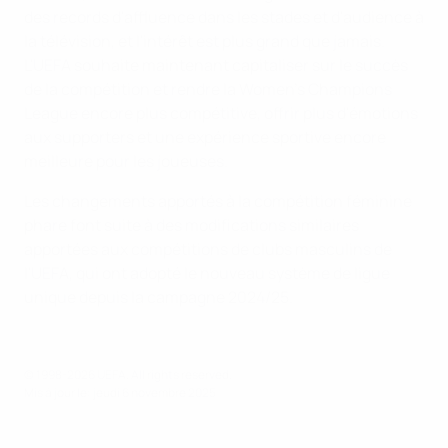
des records d'affluence dans les stades et d'audience à
la télévision, et l'intérêt est plus grand que jamais.
L'UEFA souhaite maintenant capitaliser sur le succès
de la compétition et rendre la Women's Champions
League encore plus compétitive, offrir plus d'émotions
aux supporters et une expérience sportive encore
meilleure pour les joueuses.
Les changements apportés à la compétition féminine
phare font suite à des modifications similaires
apportées aux compétitions de clubs masculins de
l'UEFA, qui ont adopté le nouveau système de ligue
unique depuis la campagne 2024/25.
© 1998-2026 UEFA. All rights reserved.
Mis à jour le: jeudi 6 novembre 2025