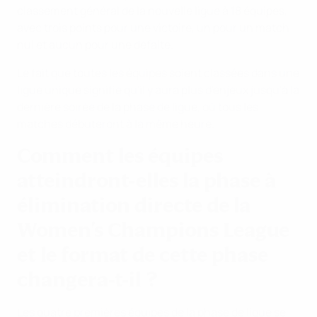
classement général de la nouvelle ligue à 18 équipes,
avec trois points pour une victoire, un pour un match
nul et aucun pour une défaite.
Le fait que toutes les équipes soient classées dans une
ligue unique signifie qu'il y aura plus d'enjeux jusqu'à la
dernière soirée de la phase de ligue, où tous les
matches débuteront à la même heure.
Comment les équipes
atteindront-elles la phase à
élimination directe de la
Women's Champions League
et le format de cette phase
changera-t-il ?
Les quatre premières équipes de la phase de ligue se