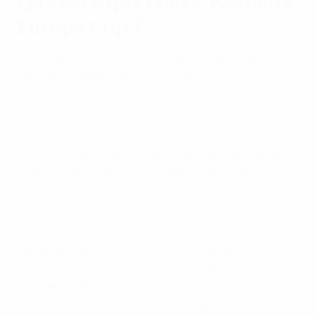
Qu'est-ce que l'UEFA Women's
Europa Cup ?
Pour la première fois, l'UEFA organise également une
deuxième compétition de clubs féminins, la
l'UEFA
Women's Europa Cup
, ce qui signifie que de nouvelles
équipes peuvent se mesurer à des adversaires
européens.
L'UEFA Women's Europa Cup se déroulera en parallèle
de la Women's Champions League et se joulera en six
tours : deux tours de qualification, les huitièmes de
finale, les quarts de finale, les demi-finales et une
finale en matches aller-retour.
Treize équipes, les troisièmes des championnats
e
e
nationaux des associations classées de la 8
à la 13
place et les deuxièmes des associations classées de la
e
e
18
à la 24
place, sont directement qualifiées pour