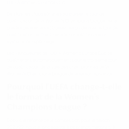
l'UEFA Women's Europa Cup.
De plus, les clubs éliminés au troisième tour de
qualification de la Women's Champions League, ainsi
que les deuxièmes et troisièmes du deuxième tour de
qualification, entrent dans la compétition via un
système de repêchage .
Les vainqueures de l'UEFA Women's Europa Cup se
qualifieront automatiquement pour le troisième tour
de qualification de la voie des championnes de la
Women's Champions League de la saison suivante.
Pourquoi l'UEFA change-t-elle
le format de la Women's
Champions League ?
Depuis la refonte de la compétition pour la saison
2021/22, nous avons assisté à de grands matches, à