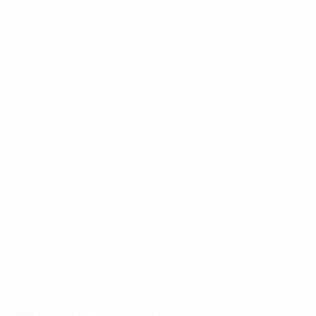
qualifieront automatiquement pour les quarts de
e
e
finale, tandis que les équipes classées de la 5
à la 12
place participeront à des barrages aller-retour pour
accéder aux quarts de finale. Les équipes classées de
e
e
la 13
à la 18
place seront éliminées.
Les quatre vainqueurs des barrages se qualifieront
pour les quarts de finale, où ils affronteront l'un des
quatre premiers, qui seront têtes de série et joueront le
match retour de leur quart de finale à domicile.
À partir des quarts de finale, la compétition suivra son
format actuel de phase à élimination directe.
Pour la compétition 2025/26, les matches de la phase
de ligue se dérouleront entre octobre et décembre, la
finale ayant lieu au stade Ullevaal, à Oslo, le 23 Mai
2026.