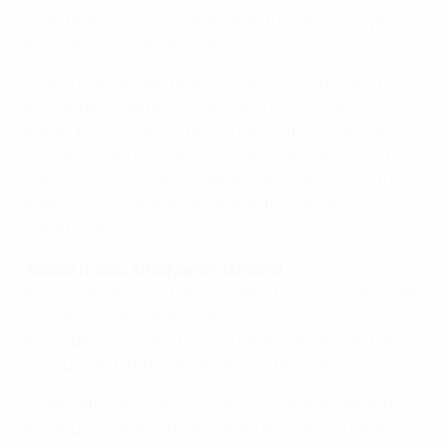
caractères qui ont la capacité de trouver un moyen
dans ces moments spéciaux.
Tout le monde a été fantastique aujourd'hui, à la fois
dans la phase défensive et quand nous avions le
ballon. Nous avons eu besoin de souffrir un peu et
nous avons dû trouver un moyen, mais c'est une chose
collective, et nous avons de la chance d'avoir un trio
d'attaque puissant et capable de trouver des
opportunités.
Alessia Russo, attaquante d'Arsenal
Nous avons dominé par moments. Nous voulions créer
plus et concrétiser plus de nos occasions, mais nous
avons beaucoup de choses à retenir de ce match en
vue du match retour de dimanche prochain.
C'était difficile, c'est ce qui arrive quand on affronte
des équipes de très haut niveau. Nous allons réfléchir