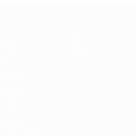
UEFA Women's Champions League
Matches
Équipes
Tirages
Infos
UEFA.tv
Histoire
Jeux
À propos
Stats
VOIR
ÉGALEMENT
fr.UEFA.com
Fondation
UEFA pour
l'enfance
Vie privée
Conditions d'utilisation