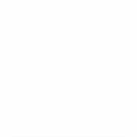
AFP via Getty Images
Compositions
Arsenal
, Zinsberger, Fox, Williamson, Catley, McCabe,
e
Little, Maanum (Blackstenius 63
), Mariona, Mead
e
e
e
(Kelly 63
), Russo (Pelova 83
), Foord (Wälti 84
)
Lyon
, Endler, Carpenter, Gilles, Sombath, Bacha (Svava
e
e
9
0+3), Heaps, Egurrola, Van de Donk (Majri 67
), Diani
e
e
(Becho 90
+3), Dumornay, Chawinga (Hegerberg 79
)
🔮 Joueuse du match!
@dumornaycorven
|
#UWCL
|
#ARSOL
|
#Dumornay
🇭🇹
pic.twitter.com/Cwmau9ht1m
— L'UEFA en français (@UEFAcom_fr)
April
19, 2025