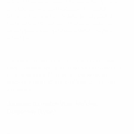
bloque la reprise de Russo. La pression des Anglaises
s'est poursuivie, Endler repoussant les assauts
d'Arsenal, mais elle a concédé un penalty pour une
faute sur Leah Williamson et Mariona a piqué son
penalty pour le plus grand plaisir de la majorité des
40 045 fans.
Melchie Dumornay, ce lob qui trouve la barre
Cependant, quatre minutes plus tard, Lyon a repris
l'avantage après un superbe mouvement collectif, la
remplaçante Amel Majri lançant Dumornay en
profondeur pour battre deux défenseures et lober
Zinsberger.
Joueuse du match Visa : Melchie
Dumornay (Lyon)
Joueuse du match, samedi