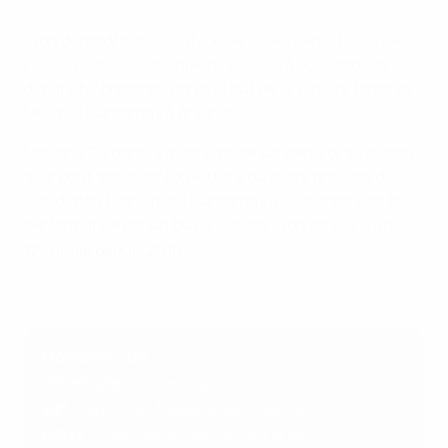
En deux minutes, Arsenal 1-2 Lyon
Lyon défendra un
avantage de 2-1 en demi-finale de
l'UEFA Women's Champions League
à l'OL Stadium
dimanche prochain après le but de la victoire tardif de
Melchie Dumornay à Arsenal.
Mariona Caldentey avait égalisé sur penalty au match
aller pour annihiler l'ouverture du score précoce de
Kadidiatou Diani, mais Dumornay a couronné une belle
performance par un but qui laisse Lyon en vue d'une
e
12
finale depuis 2010.
Moments clés
e
17
minute
, Diani marque pour Lyon
e
29
, Dumornay frappe la barre de loin
e
45
+1
, Russo place une tête sur la barre