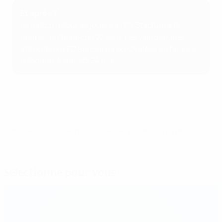
Et après ?
Le match retour se jouera à l'OL Stadium à 18
heures, le dimanche 27 avril. Les vainqueures
affronteront FC Barcelona ou Chelsea en finale à
Lisbonne le samedi 24 mai.
© 1998-2026 UEFA. All rights reserved.
Mis à jour le: lundi 21 avril 2025
Sélectionné pour vous