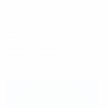
très bien. On a pu le voir avec les deux buts qu'elles ont
marqués contre nous aujourd'hui.
Il y a eu une phase où nous étions vraiment fortes, où
nous jouions notre football et où nous dominions et
travaillions très dur pour marquer un but. Ce fut une
phase forte pour nous, et nous aurions dû marquer
davantage. C'est toujours un moment vulnérable pour
les deux équipes juste après un but, donc c'est difficile
(à accepter) parce que nous avons travaillé si dur pour
obtenir ce but. Nous étions contentes de cela, donc
c'était décevant.