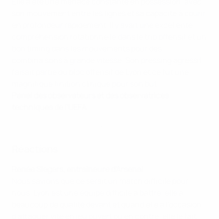
Elle a été une menace constante en possession, avec
son mouvement entre les lignes et sa capacité à courir
en profondeur rapidement. Il y avait une excellente
compréhension rotationnelle dans le trio offensif et un
bon timing dans les mouvements pour des
combinaisons à grande vitesse. Son pressing agressif
faisait partie du bloc offensif de Lyon et ce fut une
magnifique finition clinique pour son but.
Panel des observateurs et des observatrices
techniques de l'UEFA
Melchie Dumornay, son but de la victoire à Arsenal
Réactions
Renée Slegers, entraîneure d'Arsenal
Nous savions que ce serait un match difficile pour
nous. Lyon est une équipe difficile à battre, elle a
beaucoup de qualité devant et quand elle a l'occasion
d'attaquer vite en jeu ouvert ou en contre, elle le fait