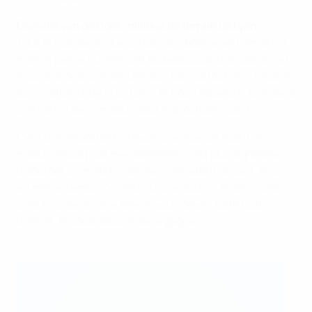
Daniëlle van de Donk, milieue de terrain de Lyon
Tout le monde dit que c'était une bonne performance,
mais je pense qu'elles ont eu beaucoup d'occasions et
nous aurions pu marquer plus tôt, surtout moi. Mais je
suis contente de la victoire, et nous espérons tirer de la
confiance de ce match pour le prochain match.
C'est très important [d'avoir une avance avant le
match retour] car mentalement, c'est plus agréable
d'aborder un match comme ça en étant devant. Mais
en même temps, ce n'est qu'une autre « finale ». Donc,
c'est 0-0 dans votre tête et vous devez juste tout
donner, et vous assurer de le gagner.