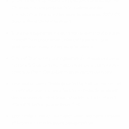
Diani a inscrit au moins six buts dans une saison de
Champions League pour la troisième année
consécutive (incluant les qualifications en 2022/23
pour le Paris Saint-Germain).
Mariona a également inscrit son sixième but dans la
compétition proprement dite cette saison, son
septième en incluant les qualifications.
Diani et Dumornay ont également marqué lors de la
victoire 3-2 de Lyon au match aller de la demi-finale
contre le Paris Saint-Germain la saison dernière.
Lyon est en demi-finale pour la 14e fois, un record, et
n'a été éliminé que deux fois à ce stade, Arsenal est
dans le dernier carré pour la huitième fois mais n'a
atteint la finale qu'une seule fois.
Lyon reste invaincu au match aller des demi-finales
et Arsenal n'en a toujours pas gagné un.