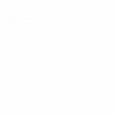
et trouver des points à améliorer, et continuer à
pousser.
Melchie Dumornay, Joueuse Visa du match et
attaquante de Lyon
Nous sommes toutes contentes d'avoir gagné le match
dans leur stade. Maintenant, nous devons nous
concentrer sur le deuxième match parce que nous
n'avons fait que la moitié du travail, et nous donnerons
le meilleur de nous-mêmes quand nous jouerons à la
maison. C'était ma deuxième demi-finale, et je suis
vraiment contente de marquer à ce moment-là pour
aider mon équipe.
🎙️ Melchie Dumornay 🇭🇹
#OL
: «Heureuse
de marquer à ce moment-là»
#UWCL
#ARSOL
pic.twitter.com/Mb5EFMOcxl
— L'UEFA en français (@UEFAcom_fr)
April
19, 2025