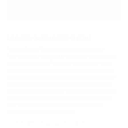
e
78
, Mariona égalise sur penalty
e
82
, Dumornay redonne l'avantage à Lyon
Le match : Lyon résiste et pique
Alors qu'Alessia Russo était apte à débuter pour
Arsenal après une blessure récente, un problème au
pied a laissé Wendie Renard sur le banc pour ce qui
e
aurait été sa 500
apparition sous le maillot de Lyon,
Alice Sombath prenant sa place. Mais Lyon, entraîné
par l'ancien coach d'Arsenal Joe Montemurro, a vu
Daniëlle van de Donk passer à quelques centimètres
d'ouvrir le score contre son ancienne équipe après
avoir profité d'un ballon repoussé par Manuela
Zinsberger, dans le but d'Arsenal.
Kadidiatou Diani, la frappe qui lance l'OL à Arsenal