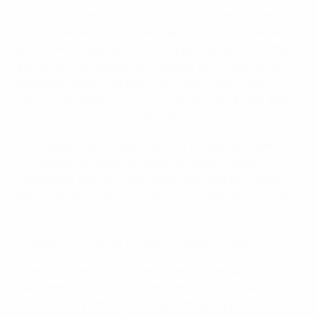
e
Lyon a pris l'avantage à la 17
minute, Diani lancée par
Ellie Carpenter sur la droite, repiquant vers l'intérieur
et battant Zinsberger d'une frappe croisée. Kim Little a
également dû dégager une tête de Selma Bacha qui
prenait le chemin du but, mais juste avant la demi-
heure, Frida Maanum a mis le ballon juste à côté après
une déviation de la tête de Beth Mead.
L'OL n'a pas relâché la pression et Dumornay a tenté
une frappe lointaine qui a touché la barre avec
Zinsberger, battue. Juste avant la mi-temps, l'autre
barre transversale a tremblé sur une tête de Russo qui
a touché le bois.
Le match minute par minute : Arsenal 1-2 Lyon
Arsenal a bien débuté la deuxième mi-temps et la
gardienne de Lyon Christiane Endler a repoussé Caitlin
Foord à bout portant avant que Damaris Egurrola ne