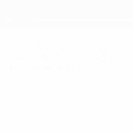
Passer
au
contenu
UEFA Women's Champions League
Obtenir
principal
Scores &amp; stats foot en direct
UEFA Women's Champions League
Aitana Bonmatí nommée
Joueuse de la saison 2023/24
de l'UEFA Women's
Champions League
lundi 27 mai 2024
La milieue de terrain du FC Barcelone a
remporté le prix pour la deuxième saison
consécutive après une nouvelle campagne
exceptionnelle.