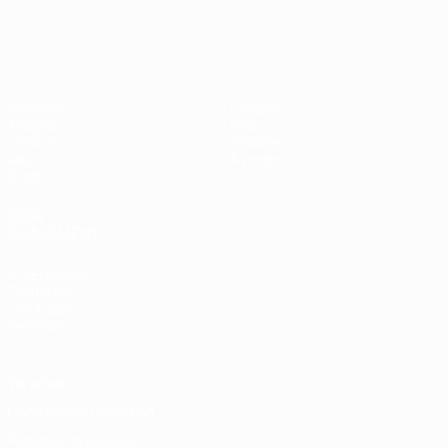
UEFA Women's Champions League
Matches
Équipes
Tirages
Infos
UEFA.tv
Histoire
Jeux
À propos
Stats
VOIR
ÉGALEMENT
fr.UEFA.com
Fondation
UEFA pour
l'enfance
Vie privée
Conditions d'utilisation
Politique de cookies