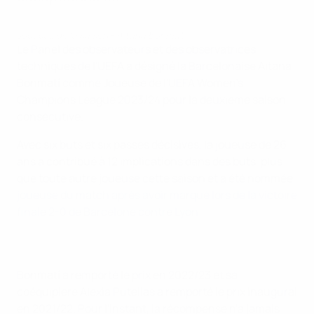
Joueuse de la saison - Aitana Bonmatí
Le Panel des observateurs et des observatrices
techniques de l'UEFA a désigné la Barcelonaise Aitana
Bonmatí comme Joueuse de l'UEFA Women's
Champions League 2023/24 pour la deuxième saison
consécutive.
Avec six buts et six passes décisives, la joueuse de 26
ans a contribué à 12 implications dans des buts, plus
que toute autre joueuse cette saison et a été nommée
joueuse du match après avoir marqué lors de la victoire
finale 2-0 de Barcelone contre Lyon
Bonmatí a remporté le prix en 2022/23 et sa
coéquipière Alexia Putellas a remporté le prix inaugural
en 2021/22. Pour l'instant, la récompense n'a jamais