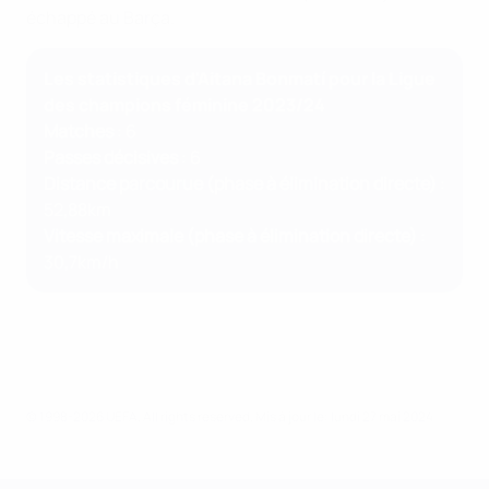
échappé au Barça.
Les statistiques d'Aitana Bonmatí pour la Ligue
des champions féminine 2023/24
Matches
: 6
Passes décisives
: 6
Distance parcourue (phase à élimination directe)
:
52,88km
Vitesse maximale (phase à élimination directe)
:
30,7km/h
© 1998-2026 UEFA. All rights reserved.
Mis à jour le: lundi 27 mai 2024