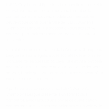
l'UEFA, Guy-Laurent Epstein. « La nouvelle marque et le
nouvel hymne, ainsi que le nouveau format de la
compétition et le nouveau modèle commercial, ne
peuvent que contribuer à faire de l'UEFA Women's
Champions League une proposition plus attractive
pour nos partenaires et sponsors actuels et potentiels
à l'avenir ».
« La plateforme de diffusion de la Women's Champions
League sera sans égale, et des sociétés de renommée
mondiale, telles que Hublot, Lays, Nike et Visa, ont déjà
accepté de nous rejoindre au cours des deux dernières
années, tandis que nous aurons d'autres nouveautés à
partager prochainement. »
À partir de la saison prochaine, l'UEFA Women's
Champions League présentera un format plus
compétitif, avec l'ajout d'une phase de qualification
comportant une voie des championnes et un voie de la