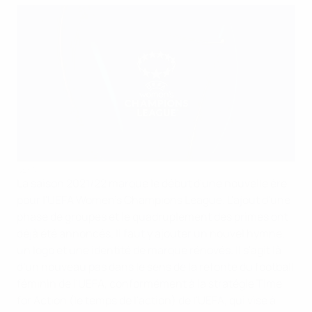
UEFA
La saison 2021/22 marque le début d'une nouvelle ère
pour l'UEFA Women's Champions League. L'ajout d'une
phase de groupes et le quadruplement des primes ont
déjà été annoncés. Il faut y ajouter un nouvel hymne,
un logo et une identité de marque rénovés. Il s'agit là
d'un nouveau pas dans le sens de la refonte du football
féminin de l'UEFA, conformément à la stratégie Time
for Action (le temps de l'action) de l'UEFA, qui vise à