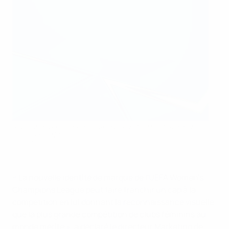
Visa est devenu le premier sponsor du football féminin de
l'UEFA en 2018
SPORTSFILE
« La nouvelle identité de marque de l'UEFA Women's
Champions League peut faire franchir un cap à la
compétition en lui donnant la reconnaissance visuelle
que la plus grande compétition de clubs féminins au
monde mérite », a déclaré le directeur Marketing de