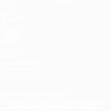
Jeux
À propos
Stats
VOIR
ÉGALEMENT
fr.UEFA.com
Fondation
UEFA pour
l'enfance
Vie privée
Conditions d'utilisation
Politique de cookies
Paramètres des cookies
© 1998-2026 UEFA. Tous droits réservés.
La désignation UEFA, le logo de l'UEFA et toutes les marques liées
aux compétitions de l'UEFA sont protégés en tant que marques