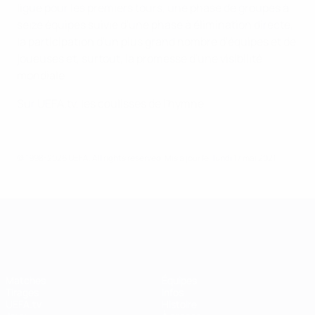
ligue pour les premiers tours, une phase de groupes à
seize équipes suivie d'une phase à élimination directe,
la participation d'un plus grand nombre d'équipes et de
joueuses et, surtout, la promesse d'une visibilité
mondiale.
Sur UEFA.tv, les coulisses de l'hymne
© 1998-2026 UEFA. All rights reserved.
Mis à jour le: lundi 17 mai 2021
UEFA Women's Champions League
Matches
Équipes
Tirages
Infos
UEFA.tv
Histoire