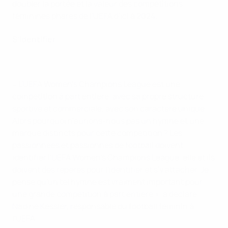
doubler la portée et la valeur des compétitions
féminines phares de l'UEFA d'ici à 2024.
S'identifier
« L'UEFA Women's Champions League est une
compétition à part entière, avec sa propre structure
sportive et commerciale, avec son caractère unique.
Alors pourquoi n'aurions-nous pas un hymne et une
marque distincts pour cette compétition ? Les
passionnées et passionnés de football doivent
identifier l'UEFA Women's Champions League, elle et ils
doivent des repères pour l'identifier et s'y attacher. Je
pense qu'un tel hymne est vraiment important pour
une grande compétition à part entière », a déclaré
Nadine Kessler, responsable du football féminin à
l'UEFA.