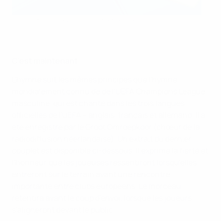
Le Groot Omroepkoor exécutant l'hymne
@UEFA
C'est maintenant
L'hymne suit les mêmes principes que l'hymne
mondialement connu de de l'UEFA Champions League
masculine, qui est chanté dans les trois langues
officielles de l'UEFA – anglais, français et allemand. Il a
été enregistré par le Groot Omroepkoor (chœur de la
radiodiffusion néerlandaise). Un extrait du dernier
couplet est disponible ci-dessous. Il exprime la fierté et
l'honneur que les joueuses ressentiront lorsqu'elles
entreront sur le terrain avant une rencontre
importante entre clubs européens. Le morceau
retentira avant le coup d'envoi, lorsque les joueurs
s'aligneront devant le public.