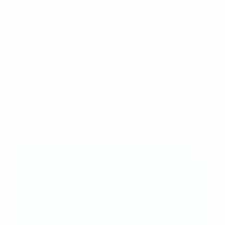
moment le plus important : le terrain, le stade quand il
est plein et que les joueuses sortent du tunnel et c'est
ce sur quoi nous devons toutes et tous nous
concentrer. »
Un format plus compétition
L'agence Works Ltd a supervisé la nouvelle identité de
marque de l'UEFA Women's Champions League, tandis
que le nouvel hymne a été développé en collaboration
avec l'agence musicale internationale MassiveMusic.