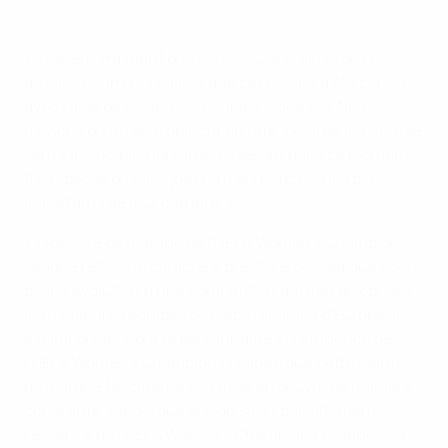
Écoutez l'hymne de la Women’s Champions League
« J'espère vraiment que les joueuses l'aimeront et
qu'elles pourront réaliser que cet hymne a été conçu
avec l'aide des joueuses pour les joueuses. Nous
n'avions qu'un seul objectif en tête, celui de les faire se
sentir invincibles lorsqu'elles seront dans ce moment
très spécial où elles joueront les matches les plus
importants de leur carrière. »
« L'identité de marque de l'UEFA Women's Champions
League reflète le caractère prestigieux, magique et en
pleine évolution d'une compétition qui met aux prises
les meilleures équipes de clubs féminins d'Europe. Il
est important pour la personnalité et l'influence de
l'UEFA Women's Champions League que cette identité
de marque fascinante soit mise en œuvre de manière
cohérente, tandis que le logo saisit parfaitement
l'essence de l'UEFA Women's Champions League : "la