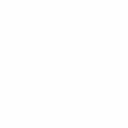
All unite (Toutes unies)
Das große Spiel (le plus grand match)
C'est maintenant
It's now (C'est maintenant)
They stand (Elles sont là)
With pride (Emplies de fierté)
« Ce nouvel hymne représente le début de quelque
chose de nouveau, la nouvelle UEFA Women's
Champions League. Mais il est aussi représentatif de la
croissance de tout une discipline, il a donc une très
grande signification », a ajouté Kessler. « C'est un
symbole pour tous les changements que nous avons
faits pour cette compétition et il symbolise vraiment le