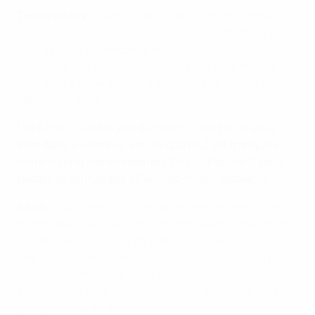
Teodora Albon :
Cette finale, c’est un grand honneur
pour moi. Je suis fière, c’est une consécration. Je veux
juste profiter du match de demain. Ce sera une
rencontre très importante, que ce soit pour moi ou
pour mon équipe. Et j’ose espérer que ce n’est qu’un
début pour moi !
UEFA.com : C'est le jour du match, il est 19h et vous
êtes dans le vestiaire. Est-ce que tout est tranquille
entre vous et vos assistantes ? Vous discutez ? Vous
passez de la musique ? Décrivez-nous l'ambiance.
Albon :
Vous savez, nous sommes des femmes, mais la
tranquillité n’est pas notre objectif. Avant le match, on
en parle, on essaie d’anticiper ce qui peut se passer et,
une demi-heure avant la rencontre, voire un peu plus
tôt, on est dans notre bulle. On essaie de rester
concentrées et on devient vraiment sérieuses. On ne
parle plus que du match. J’essaie de motiver les autres,