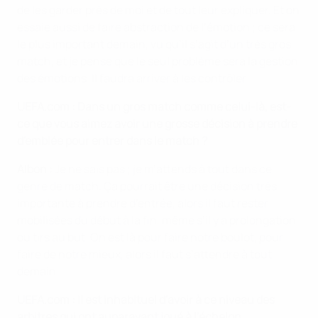
de les garder près de moi et de tout leur expliquer. Et on
essaie aussi de faire abstraction de l’émotion ; ce sera
le plus important demain, vu qu’il s’agit d’un très gros
match, et je pense que le seul problème sera la gestion
des émotions. Il faudra arriver à les contrôler.
UEFA.com : Dans un gros match comme celui-là, est-
ce que vous aimez avoir une grosse décision à prendre
d'emblée pour entrer dans le match ?
Albon :
Je ne sais pas ; je m’attends à tout dans ce
genre de match. Ça pourrait être une décision très
importante à prendre d’entrée, alors il faut rester
mobilisées du début à la fin, même s’il y a prolongation
ou tirs au but. On est là pour faire notre boulot, pour
faire de notre mieux, alors il faut s’attendre à tout
demain.
UEFA.com : Il est inhabituel d'avoir à ce niveau des
arbitres qui ont auparavant joué à l'échelon