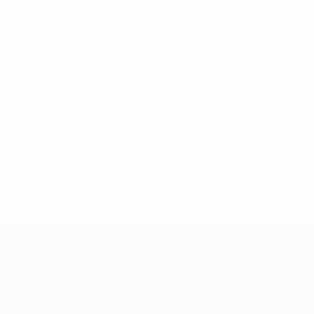
international. Vous pensez que c'est un avantage pour
vous ?
Albon :
C'est certain. J’ai toujours dit que, comme j’ai
déjà joué au football, il est plus facile pour moi de
penser comme une joueuse, d’anticiper le jeu, où et
quand ça va se passer. J’ai l’impression que c’est un
réel atout.
© 1998-2026 UEFA. All rights reserved.
Mis à jour le: lundi 13 février 2017
UEFA Women's Champions League
Matches
Équipes