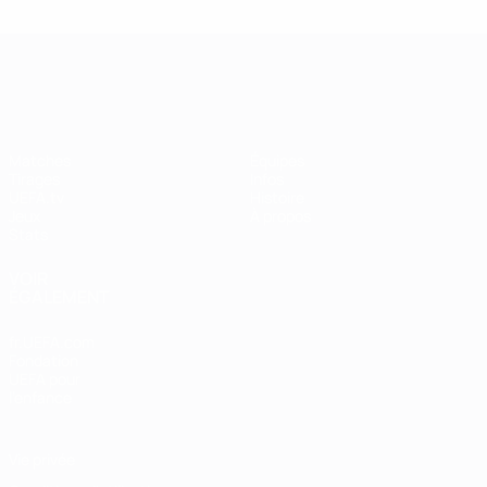
UEFA Women's Champions League
Matches
Équipes
Tirages
Infos
UEFA.tv
Histoire
Jeux
À propos
Stats
VOIR
ÉGALEMENT
fr.UEFA.com
Fondation
UEFA pour
l'enfance
Vie privée