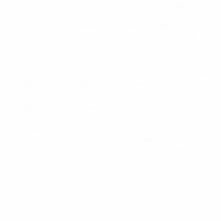
sportivité, de dévouement, de fair-play et de respect."
La finale de l’UEFA Women's Champions League aura
lieu le soir du premier jour du Champions Festival de
l’UEFA, qui se tiendra du 1er au 4 juin. Les personnes
qui se rendront à l’événement à Roald Dahl Plass, dans
la baie de Cardiff, profiteront d’un riche programme de
musique et de football, avec des célébrités et des
divertissements sur écran géant. Plus de 200 000
personnes sont attendues.
L'ambiance de fête se poursuivra avant la finale de
l'UEFA Women's Champions League avec une
cérémonie d'ouverture festive avant le coup d'envoi.
Revoir toutes les finales depuis 2010
© 1998-2026 UEFA. All rights reserved.
Mis à jour le: lundi 20 mars 2017