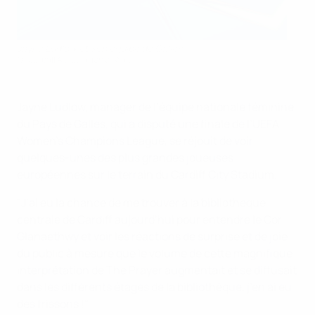
Jayne Ludlow et son équipe de Galles
©Football Association of Wales
Jayne Ludlow, manager de l’équipe nationale féminine
du Pays de Galles, qui a disputé une finale de l’UEFA
Women’s Champions League, se réjouit de voir
quelques-unes des plus grandes joueuses
européennes sur le terrain du Cardiff City Stadium.
"J’ai eu la chance de me trouver à la bibliothèque
centrale de Cardiff aujourd’hui pour entendre le Cor
Glanaethwy et voir les réactions de surprise et de joie
du public à mesure que le volume de cette magnifique
interprétation de The Prayer augmentait et se diffusait
dans les différents étages de la bibliothèque, j’en ai eu
des frissons !"