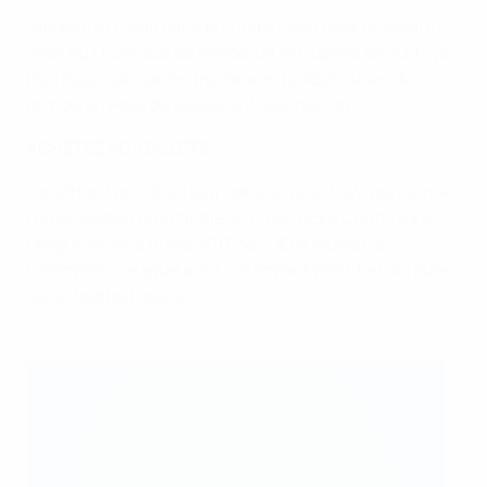
"Après avoir joué dans la compétition pour Arsenal et
avoir eu l’honneur de remporter le trophée en 2007, je
me réjouis de voir les meilleures footballeuses du
monde au Pays de Galles", a-t-elle déclaré.
ACHETEZ VOS BILLETS
Jonathan Ford, directeur général de la FAW, pense que
l’organisation de la finale 2017 de l’UEFA Champions
League et de la finale 2017 de l’UEFA Women's
Champions League aura "un impact positif et durable
sur le football gallois."