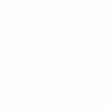
Billets :
www.uwclf2017.co.uk
Tarifs
Adultes : 6 £ (environ 7 €)
- 16 ans et tarifs préférentiels : 3 £ (environ 3,5 €)
Calendrier des quarts
Afin de marquer les 100 jours avant la finale, 100
membres du Cor Glanaethwy, une chorale du nord du
Pays de Galles qui est arrivée troisième d’un concours
de découverte de talents au Royaume-Uni, a réalisé un
flash mob devant des visiteurs qui ne se doutaient de
rien à la bibliothèque centrale de Cardiff.
Deux jeunes solistes féminines ont entonné "The
Prayer" ("La Prière") et ont été rejointes par d'autres
membres de la chorale, éparpillés entre les différents
secteurs et niveaux de la bibliothèque, jusqu'à former