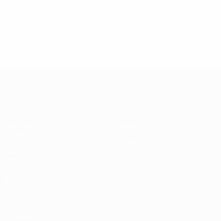
© 1998-2026 UEFA. All rights reserved.
Mis à jour le: vendredi 11 novembre 2016
UEFA Women's Champions League
Matches
Équipes
Tirages
Infos
UEFA.tv
Histoire
Jeux
À propos
Stats
VOIR
ÉGALEMENT
fr.UEFA.com
Fondation