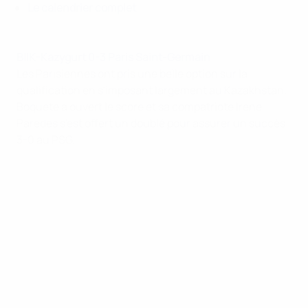
Le calendrier complet
BIIK-Kazygurt 0-3 Paris Saint-Germain
Les Parisiennes ont pris une belle option sur la
qualification en s'imposant largement au Kazakhstan.
Boquete a ouvert le score et sa compatriote Irene
Paredes s'est offert un doublé pour assurer un succès
3-0 au PSG.