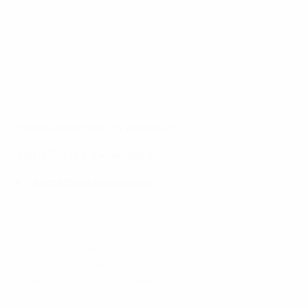
Eskilstuna United 1-5 Wolfsburg
Slavia Praha 1-3 Rosengård
Les matches de mercredi
Lyon 8-0 Zürich
Bayern München 4-0 Rossiyanka
Barcelona 1-0 Twente
Manchester City 1-0 Brøndby
Brescia 0-1 Fortuna Hjørring