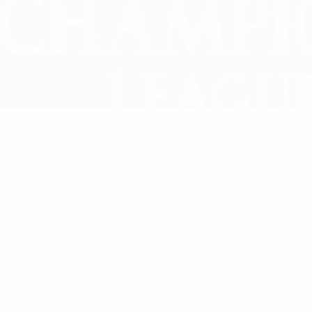
ébutent sous peu. UEFA.com fait le point sur les quatre doubl
 (ANG)- 1. FFC Frankfurt (ALL)*