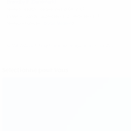
Brøndby IF (Danemark)
Meilleur résultat : demi-finales 2004, 2007
Passé en quarts : qualifications, 2 ; éliminations, 4
Meilleure buteuse :
Emma Madsen
3
© 1998-2026 UEFA. All rights reserved.
Mis à jour le: jeudi 4 juin 2015
Sélectionné pour vous