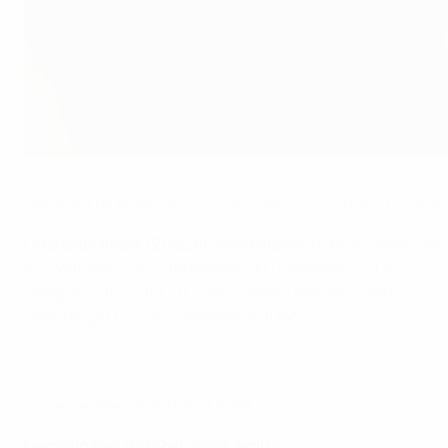
Place aux quarts de finale
©Getty Images
Les quart de finale de l'
UEFA Women's Champions League
d
Quarts de finale (21/22 et 28/29 mars)
Bristol Academy WFC
VfL Wolfsburg (ALL, tenantes) - FC Rosengård (SUE)
Glasgow City FC (ECO) - Paris Saint-Germain (FRA)
Linköpings FC (SUE) - Brøndby IF (DAN)
* Inversé, aller le 21, retour le 29
Demi-finales (18/19 et 25/26 avril)