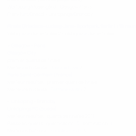
Wolfsburg/Rosengård - Glasgow/Paris
Frankfurt/Bristol - Linköpings/Brøndby
Finale (Friedrich-Ludwig-Jahn-Sportpark, Berlin) : 18 heur
Vainqueur demi-finale 2 - vainqueur demi-finale 1
•
Glasgow - Paris
Glasgow City
premier quarts de finale
Meilleure buteuse :
Joanne Love
2
Paris Saint-Germain (France)
Meilleur résultat : premier quart de finale
Meilleure buteuse :
Fatmire Alushi
2
Linköping - Brøndby
•
Linköpings FC (Suède)
Meilleur résultat : quarts de finales 2011
Passé en quarts : qualification, 0 ; élimination, 1
Meilleure buteuse :
Fridolina Rolfö
4