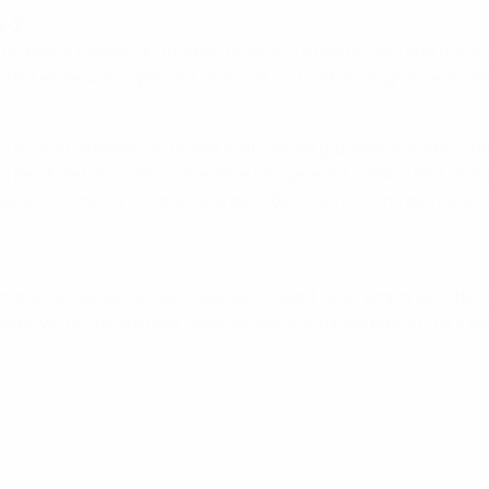
4-2
 bien à l'image du football féminin. Quand je vois que nous a
ierté. Les deux équipes ont pratiqué un football de grande qua
tions capables, et Tyresö a affiché de grandes qualités, une g
ons perdu le ballon dans une zone dangereuse, c'est quelque chos
es buts comme ça. En première période, nous n'avons pas joué 
ême si certaines de nos joueuses avaient déjà remporté cette 
envie de revivre cela. Nous ne nous sommes pas dit "ça y est, 