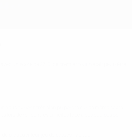
.
 avec un score de 27-0, ce premier tour n'était peut-être
ais nous aurions très bien pu perdre sur ce même score.
s lors de rencontres difficiles face à des équipes de
 de pratiquer leur jeu de passes habituel.