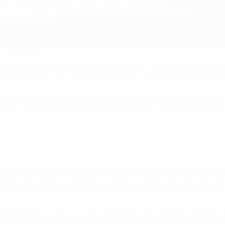
n européenne
 de tentatives. Ralf Kellermann est revenu sur cette campagne
x cette saison face à de nombreux adversaires de qualité, mais
i-finale. Nous avons gagné par deux buts d'écart au retour, m
it très important de montrer que nous savions répondre présent
match aller, nous les avons prises à la gorge pour les empêcher