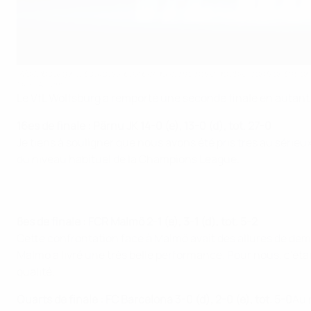
Wolfsbourg n'a toujours pas perdu la moindre double confrontatio
©UEFA.com
Le VfL Wolfsburg a remporté une seconde finale en autant
16es de finale : Pärnu JK 14-0 (e), 13-0 (d), tot. 27-0
Je tiens à souligner que nous avons été pris très au sérieu
du niveau habituel de la Champions League.
8es de finale : FCR Malmö 2-1 (e), 3-1 (d), tot. 5-2
Cette confrontation face à Malmö avait des allures de dem
Malmö a livré une très belle performance. Pour nous, c'éta
qualité.
Quarts de finale : FC Barcelona 3-0 (d), 2-0 (e), tot. 5-0
Au 