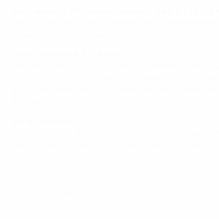
Demi-finales : 1. FFC Turbine Potsdam 0-0 (e), 4-2 (d), tot. 
Ces deux rencontres face à Potsdam ont fait énormément de
retour au stade de l'équipe féminine, cela me remplit de f
Finale : Tyresö FF 4-3 (Lisbonne)
En première période, nous n'avons pas montré ce dont nous é
Marta, il y a une vraie qualité. Sur le premier but, nous av
eu un trois contre deux, et on ne devrait pas encaisser d
très bien !
Sur la campagne
L'année dernière, le club découvrait pas mal de choses, m
aux grandes favorites de l'Olympique Lyonnais nous a donné 
prochain".
© 1998-2026 UEFA. All rights reserved.
Mis à jour le: mardi 16 décembre 2014