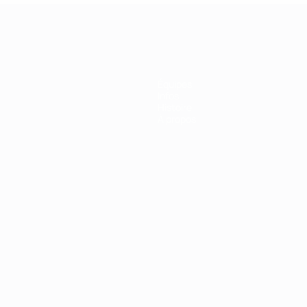
Équipes
Infos
Histoire
À propos