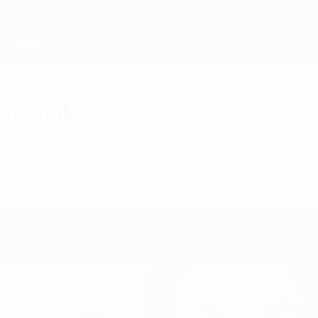
en finale
le en autant de tentatives. Ralf Kellermann est 