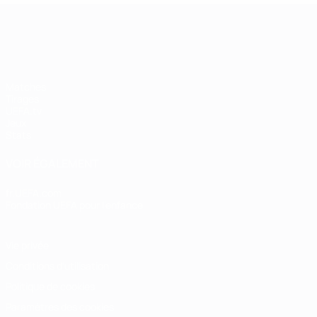
UEFA Women's Champions League
Matches
Tirages
UEFA.tv
Jeux
Stats
VOIR ÉGALEMENT
fr.UEFA.com
Fondation UEFA pour l'enfance
Vie privée
Conditions d'utilisation
Politique de cookies
Paramètres des cookies