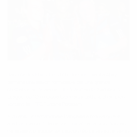
Abily, une clé du triomphe lyonnais
©uefa.com 1998-2012. All rights reserved.
Rentrée des États-Unis l'été dernier, Camille Abily
termine une saison formidable par une grande
prestation en finale de l'UEFA Women's Champions
League, où l'Olympique Lyonnais a battu le champion
sortant, le 1. FFC Turbine Potsdam.
À 26 ans, l'internationale française a prouvé qu'elle
était un élément clé de son club et de sa sélection, en
ne laissant pratiquement aucun répit à ses adversaires