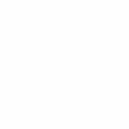
au milieu de terrain et n'hésitant pas à venir aider ses
coéquipières Lotta Schelin, Louisa Necib et Élodie
Thomis en attaque. Une prestation qui lui a valu le titre
de meilleure joueuse du match, décerné par l'équipe
technique de l'UEFA. "Ce n'est que du bonheur !" dit-
elle à UEFA.com. "C'est fantastique ce qui nous arrive.
C'est génial de gagner cette fois. L'année dernière,
Lyon avait perdu aux tirs au but et cette année on
gagne. C'est incroyable."
Abily n'était pas à l'OL lors de la victoire de Potsdam il y
a un an : sous le maillot du FC Gold Pride, en Californie,
elle décrochait le championnat américain au côté de
joueuses telles que la Brésilienne Marta, avec qui elle
avait déjà joué au LA Sol. Depuis son retour à Lyon, où
elle avait gagné trois titres entre 2006 et 2009, Abily a
largement aidé l'équipe de Patrice Lair à triompher à