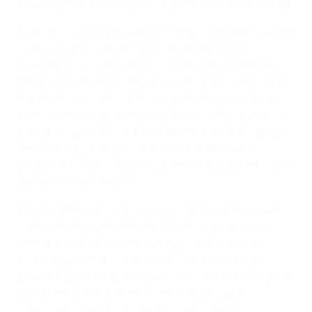
nouveau en France et, pour la première fois, en Europe.
Tout s'est joué en première mi-temps, pendant laquelle
Lyon a progressivement pris l'ascendant. Une
domination concrétisée à la 27e minute par Wendie
Renard, imitée, en fin de partie, par Lara Dickenmann,
entrée en cours de match. "En première période, on
était meilleures qu'elles, puis ça s'est compliqué sur le
plan physique. Mais on a bien défendu et on n'a pas pris
de but", analyse Abily. "Sarah (Bouhaddi), notre
gardien, a fait de nombreux arrêts et on a été efficaces
devant. C'était très bien."
Avec 72 sélections, Abily a connu de nombreux revers
contre des équipes allemandes, en club comme en
sélection. Mais à Craven Cottage, c'est une autre
histoire que la Française a écrite. Une histoire qui
pourra inspirer les Bleues pour leur match de Coupe du
Monde féminine de la FIFA contre l'Allemagne,
organisatrice de la compétition, le 5 juillet à