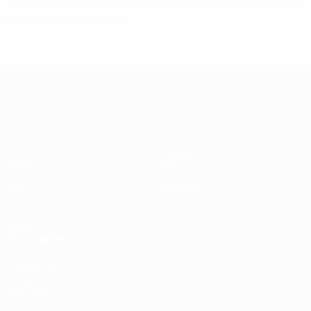
Sur la route de Fulham
UEFA Women's Champions League
Matches
Équipes
Tirages
Infos
UEFA.tv
Histoire
Jeux
À propos
Stats
VOIR
ÉGALEMENT
fr.UEFA.com
Fondation
UEFA pour
l'enfance