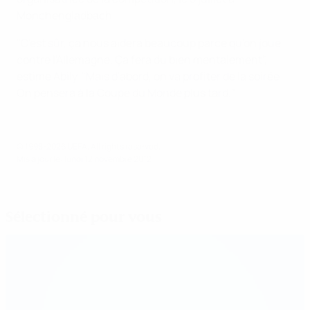
Mönchengladbach.
"C'est sûr, ça nous aidera beaucoup parce qu'on joue
contre l'Allemagne. Ça fera du bien mentalement",
estime Abily. "Mais d'abord, on va profiter de la soirée.
On pensera à la Coupe du Monde plus tard."
© 1998-2026 UEFA. All rights reserved.
Mis à jour le: lundi 12 novembre 2012
Sélectionné pour vous