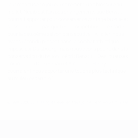
leur meneuse de jeu qui se remet d'une blessure au
mollet. Nécib est l'un des changements que Benstiti
pourrait apporter pour conserver davantage la balle et
s'assurer de ne pas quitter la compétition à ce stade
pour la deuxième saison consécutive. "À l'aller, nous
avons répondu présent dans le combat athlétique
imposé par Duisbourg, mais nous avons pêché dans la
conservation du ballon", décrit Benstiti. "Des joueuses
comme Lara Dickenman et Amandine Henry
pourraient nous apporter une touche plus technique
au milieu de terrain."
© 1998-2026 UEFA. All rights reserved.
Mis à jour le: vendredi 3 avril 2009
UEFA Women's Champions League