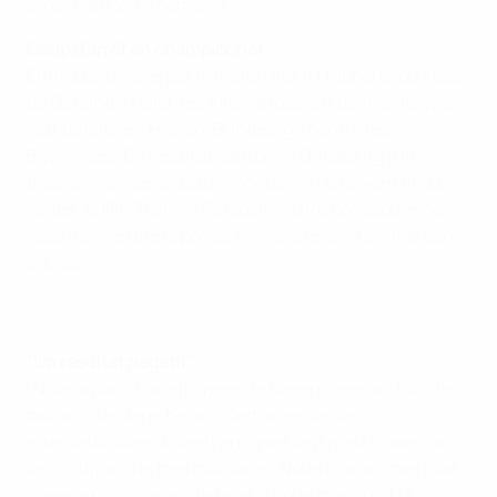
s'inclinant 2-1 à domicile.
Coup d'arrêt en championnat
Enthousiasmées par le match nul 1-1 rapporté du stade
de Gerland à l'aller, les Allemandes ont déchanté avec
leur défaite en Frauen-Bundesliga contre les
Bavaroises. Ce résultat cantonne Duisbourg à la
troisième place, à quatre longueurs du Bayern et du
leader, le FFC Turbine Potsdam. Autre conséquence :
Voss a exigé une réponse immédiate de la part de son
équipe.
"Un résultat négatif"
"Nous avions l'air effrayées, le Bayern gagnait tous les
ballons", déclare-t-elle. "Certaines de nos
internationales doivent analyser leur match avec un
œil critique. J'ai très mal dormi. Nous n'avons pas joué
comme nous savons le faire. Il nous manquait la