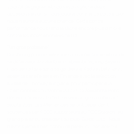
volonté de gagner, et nous avons gâché deux
occasions en or. Si nous jouons comme ça contre Lyon,
nous n'aurons aucune chance. Cette contre-
performance nous rend la tâche encore plus difficile
contre les internationales de l'OL."
"Un gros problème"
Duisbourg pourra néanmoins compter sur le retour de
sa défenseur Annike Krahn, absente face au Bayern,
mais devra faire sans sa gardienne Kathrin Lehmann,
absente car elle sera en Finlande avec la sélection
suisse de... hockey sur glace, pour participer aux
Championnats du Monde 2009 ! "Si Alexandra Popp
déclare elle aussi forfait, ce sera un gros problème",
ajoute Voss. Les Allemandes seront cependant
soutenues par 4 000 supporteurs au PCC Stadion, au
grand plaisir du président du club, Guido Lutz. "Nous
n'avons jamais rien connu de pareil ici", déclare-t-il.