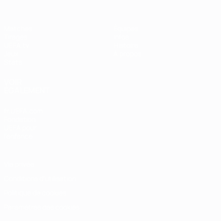
Matches
Équipes
Tirages
Infos
UEFA.tv
Histoire
Jeux
À propos
Stats
VOIR
ÉGALEMENT
fr.UEFA.com
Fondation
UEFA pour
l'enfance
Vie privée
Conditions d'utilisation
Politique de cookies
Paramètres des cookies