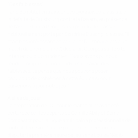
"Des faiblesses"
Farid Benstiti, l'entraîneur des Lyonnaises, a assisté à
la défaite de Duisbourg contre le Bayern, en présence
de l'arrière Laura Georges, qui prendra le brassard
habituellement porté par Sandrine Dusang, blessée. "Il
était très intéressant de voir jouer Duisbourg lors d'un
match de championnat", déclarait Georges sur le site
Internet du club rhodanien. "Nous avons pu nous
rendre compte que notre adversaire avait des
faiblesses. Je pense que nous pouvons poser
beaucoup de problèmes à cette équipe si nous
parvenons à jour notre jeu."
À elles de jouer
La préparation de l'OL pour le match aller avait été
perturbée par les départs de Camille Abily et Sonia
Bompastor pour la Ligue américaine professionnelle de
football féminin. D'autre part, les Poupées ont dû
disputer la première heure de jeu sans Louisa Nécib,