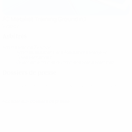
FC Metalist Training Ground n.1
Vysokiy
Arbitres
Arbitre
Marina Živković
SRB
Arbitres assistant(e)s
Aleksandra Milojevic
SRB
Silvia Fernandez
ESP
Quatrième officiel ou officielle
María Martínez
ESP
Dossiers de presse
Accédez aux informations mises à jour minute par minute pour
chaque match.
Accéder aux dossiers de presse