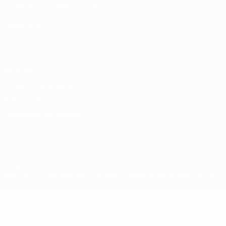
Fondation UEFA pour l'enfance
LANGUES
Français
English
Français
Deutsch
Русский
Español
Italiano
Vie privée
Conditions d'utilisation
Politique de cookies
Paramètres des cookies
© 1998-2026 UEFA. Tous droits réservés.
La désignation UEFA, le logo de l'UEFA et toutes les marques liées a
des fins commerciales est interdite. L'utilisation de la plate-forme U