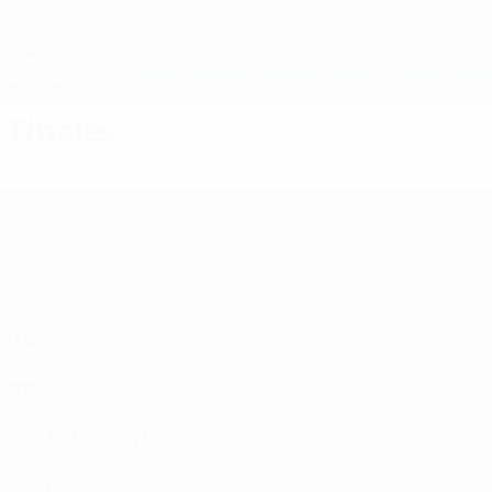
Passer
au
contenu
UEFA Women's Champions League
principal
Scores &amp; stats foot en direct
UEFA Women's Champions League
Finales
UEFA Women's Champions League
Matches
Tirages
UEFA.tv
Jeux
Stats
VOIR ÉGALEMENT
fr.UEFA.com