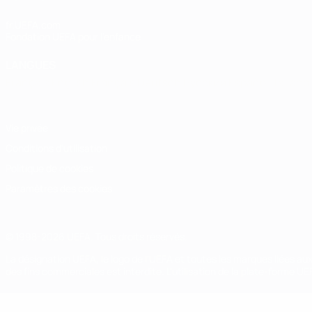
fr.UEFA.com
Fondation UEFA pour l'enfance
LANGUES
Français
English
Français
Deutsch
Русский
Español
Italiano
Vie privée
Conditions d'utilisation
Politique de cookies
Paramètres des cookies
© 1998-2026 UEFA. Tous droits réservés.
La désignation UEFA, le logo de l'UEFA et toutes les marques liées a
des fins commerciales est interdite. L'utilisation de la plate-forme U