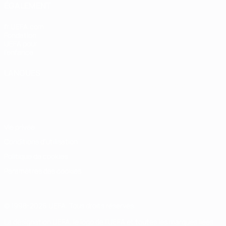
ÉGALEMENT
fr.UEFA.com
Fondation
UEFA pour
l'enfance
LANGUES
Français
English
Français
Deutsch
Русский
Español
Italiano
Português
Vie privée
Conditions d'utilisation
Politique de cookies
Paramètres des cookies
© 1998-2026 UEFA. Tous droits réservés.
La désignation UEFA, le logo de l'UEFA et toutes les marques liées