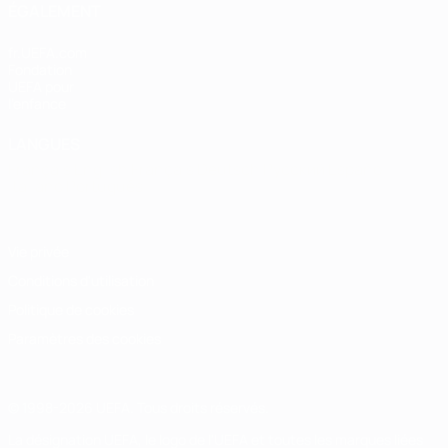
ÉGALEMENT
fr.UEFA.com
Fondation
UEFA pour
l'enfance
LANGUES
Français
English
Français
Deutsch
Русский
Español
Italiano
Português
Vie privée
Conditions d'utilisation
Politique de cookies
Paramètres des cookies
© 1998-2026 UEFA. Tous droits réservés.
La désignation UEFA, le logo de l'UEFA et toutes les marques liées