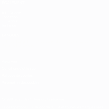
ÉGALEMENT
fr.UEFA.com
Fondation
UEFA pour
l'enfance
LANGUES
Français
English
Français
Deutsch
Русский
Español
Italiano
Português
Vie privée
Conditions d'utilisation
Politique de cookies
Paramètres des cookies
© 1998-2026 UEFA. Tous droits réservés.
La désignation UEFA, le logo de l'UEFA et toutes les marques liées