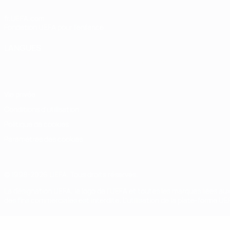
fr.UEFA.com
Fondation UEFA pour l'enfance
LANGUES
Français
English
Français
Deutsch
Русский
Español
Italiano
Vie privée
Conditions d'utilisation
Politique de cookies
Paramètres des cookies
© 1998-2026 UEFA. Tous droits réservés.
La désignation UEFA, le logo de l'UEFA et toutes les marques liées a
des fins commerciales est interdite. L'utilisation de la plate-forme U