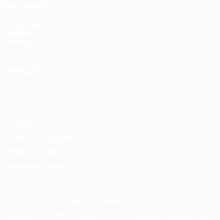
ÉGALEMENT
fr.UEFA.com
Fondation
UEFA pour
l'enfance
LANGUES
Français
English
Français
Deutsch
Русский
Español
Italiano
Português
Vie privée
Conditions d'utilisation
Politique de cookies
Paramètres des cookies
© 1998-2026 UEFA. Tous droits réservés.
La désignation UEFA, le logo de l'UEFA et toutes les marques liées