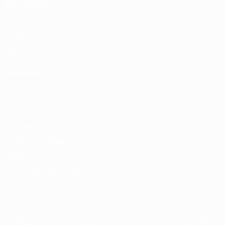
ÉGALEMENT
fr.UEFA.com
Fondation
UEFA pour
l'enfance
LANGUES
Français
English
Français
Deutsch
Русский
Español
Italiano
Português
Vie privée
Conditions d'utilisation
Politique de cookies
Paramètres des cookies
© 1998-2026 UEFA. Tous droits réservés.
La désignation UEFA, le logo de l'UEFA et toutes les marques liées