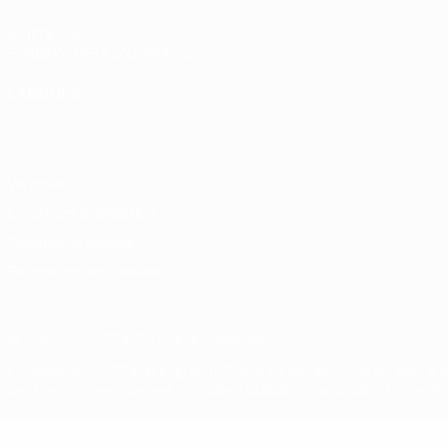
fr.UEFA.com
Fondation UEFA pour l'enfance
LANGUES
Français
English
Français
Deutsch
Русский
Español
Italiano
Vie privée
Conditions d'utilisation
Politique de cookies
Paramètres des cookies
© 1998-2026 UEFA. Tous droits réservés.
La désignation UEFA, le logo de l'UEFA et toutes les marques liées a
des fins commerciales est interdite. L'utilisation de la plate-forme U