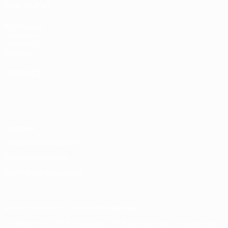
ÉGALEMENT
fr.UEFA.com
Fondation
UEFA pour
l'enfance
LANGUES
Français
English
Français
Deutsch
Русский
Español
Italiano
Português
Vie privée
Conditions d'utilisation
Politique de cookies
Paramètres des cookies
© 1998-2026 UEFA. Tous droits réservés.
La désignation UEFA, le logo de l'UEFA et toutes les marques liées