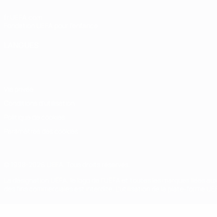
fr.UEFA.com
Fondation UEFA pour l'enfance
LANGUES
Français
English
Français
Deutsch
Русский
Español
Italiano
Vie privée
Conditions d'utilisation
Politique de cookies
Paramètres des cookies
© 1998-2026 UEFA. Tous droits réservés.
La désignation UEFA, le logo de l'UEFA et toutes les marques liées a
des fins commerciales est interdite. L'utilisation de la plate-forme U