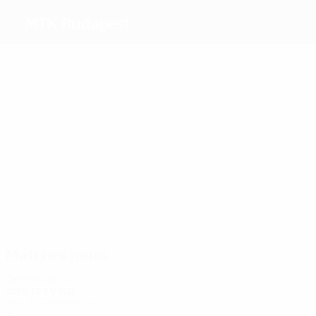
MTK Budapest
Meilleurs
buteurs
10
8
7
6
5
3
Vágó
L. Nagy
Papp
Méry
Pádár
Gál
Plus grand
nombre de
matches
25
24
22
25
L.
Szőcs
Méry
Szabó
25
23
Nagy
Demeter
Smuczer
Matches joués
Années 2010
2018/19
J
V
N
D
Tour de qualification
3
1
1
1