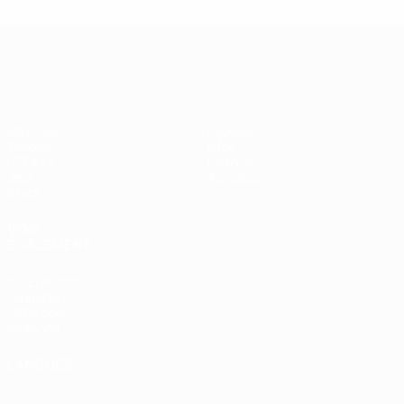
UEFA Women's Champions League
Matches
Équipes
Tirages
Infos
UEFA.tv
Histoire
Jeux
À propos
Stats
VOIR
ÉGALEMENT
fr.UEFA.com
Fondation
UEFA pour
l'enfance
LANGUES
Français
English
Français
Deutsch
Русский
Español
Italiano
Português