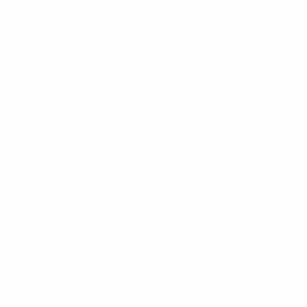
2017/18
J
V
N
D
Tour de qualification
3
1
0
2
2014/15
J
V
N
D
Seizièmes de finale
5
3
1
1
2013/14
J
V
N
D
Seizièmes de finale
5
3
0
2
2012/13
J
V
N
D
Seizièmes de finale
5
3
0
2
2011/12
J
V
N
D
Tour de qualification
3
1
1
1
2010/11
J
V
N
D
Seizièmes de finale
2
0
1
1
Années 2000
2005/06
J
V
N
D
Premier tour de qualification
3
0
2
1