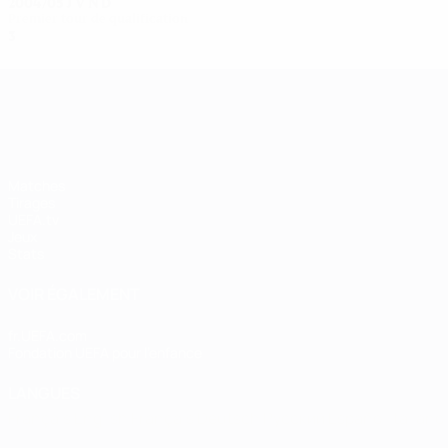
2004/05
J
V
N
D
Premier tour de qualification
3
0
1
2
UEFA Women's Champions League
Matches
Tirages
UEFA.tv
Jeux
Stats
VOIR ÉGALEMENT
fr.UEFA.com
Fondation UEFA pour l'enfance
LANGUES
Français
English
Français
Deutsch
Русский
Español
Italiano