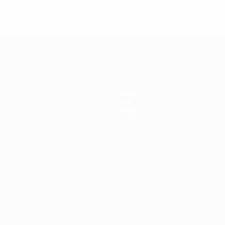
Équipes
Infos
Histoire
À propos
Português