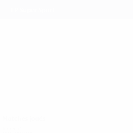
LP Super Sport
Meilleurs buteurs
2
1
Andonova
Echeva
Staneva
Kostova
Plus grand nombre de matches
3
3
3
Echeva
Kostova
Todoro
Matches joués
Années 2000