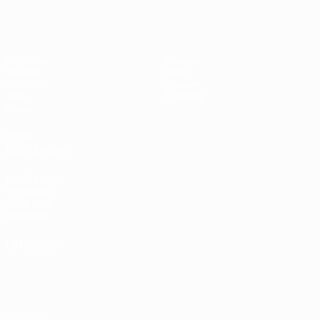
Matches
Équipes
Tirages
Infos
UEFA.tv
Histoire
Jeux
À propos
Stats
VOIR
ÉGALEMENT
fr.UEFA.com
Fondation
UEFA pour
l'enfance
LANGUES
Français
English
Français
Deutsch
Русский
Español
Italiano
Português