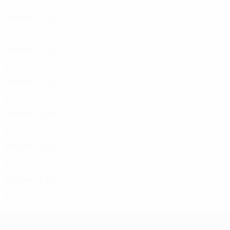
Années 2000
2008/09
J
V
N
D
Premier tour de qualification
3
1
1
1
2007/08
J
V
N
D
Premier tour de qualification
3
1
0
2
2006/07
J
V
N
D
Premier tour de qualification
3
1
1
1
2005/06
J
V
N
D
Premier tour de qualification
3
1
0
2
2004/05
J
V
N
D
Premier tour de qualification
3
0
3
0
2003/04
J
V
N
D
Phase de groupes
5
2
0
3
UEFA Women's Champions League