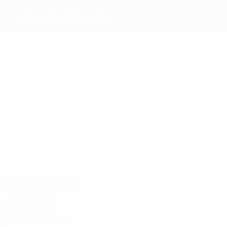
Maccabi Holon FC
Meilleurs
buteurs
13
8
3
2
2
2
Jean
Ohana
Erez
Fhima
Pahima
Shenar
Plus grand nombre
de matches
21
20
13
12
13
21
Eni
Erez
Tiibi
Shino
V.
Ohana
Cohen
Matches joués
Années 2010
2009/10
J
V
N
D
Tour de qualification
3
1
0
2