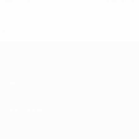
2005/06
J
V
N
D
2004/05
J
V
N
D
Premier tour de qualification
Premier tour de 
3
2
0
1
3
1
1
1
2001/02
J
V
N
D
Phase de groupes - phase finale
5
3
0
2
UEFA Women's Champions League
Matches
Tirages
UEFA.tv
Jeux
Stats
VOIR ÉGALEMENT
fr.UEFA.com
Fondation UEFA pour l'enfance