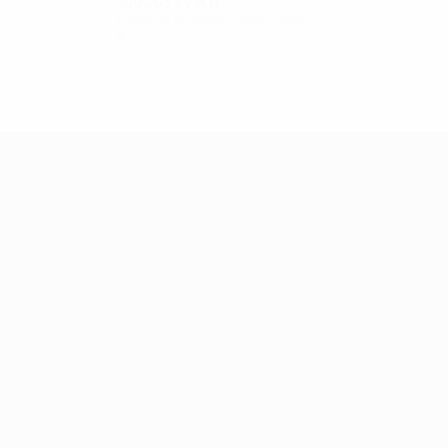
2002/03
J
V
N
D
Phase de groupes - phase finale
3
0
0
3