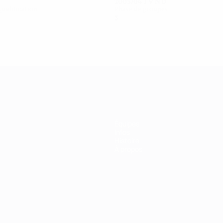
2003/04
J
V
N
D
qualification
Phase de groupes
3
1
0
2
Équipes
Infos
Histoire
À propos