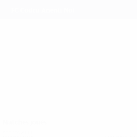
FC Codru Anenii Noi
Meilleurs buteurs
14
12
4
3
Pufulete
Enache
Deliu
Frishko
Plus grand nombre de matches
15
15
14
Tanschi
Pufulete
Leu
Matches joués
Années 2000