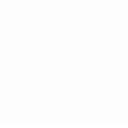
LANGUES
Français
English
Français
Deutsch
Русский
Español
Italiano
Português
Vie privée
Conditions d'utilisation
Politique de cookies
Paramètres des cookies
© 1998-2026 UEFA. Tous droits réservés.
La désignation UEFA, le logo de l'UEFA et toutes les marques liées
aux compétitions de l'UEFA sont protégés en tant que marques
et/ou droits d'auteur de l'UEFA. Toute utilisation de ces marques
déposées à des fins commerciales est interdite. L'utilisation de la
plate-forme UEFA.com implique que vous acceptez les Conditions
générales et les Dispositions en matière de vie privée.