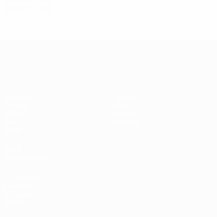
2026/27
J
V
N
D
Premier tour de qualification
2
0
0
2
UEFA Women's Champions League
Matches
Équipes
Tirages
Infos
UEFA.tv
Histoire
Jeux
À propos
Stats
VOIR
ÉGALEMENT
fr.UEFA.com
Fondation
UEFA pour
l'enfance