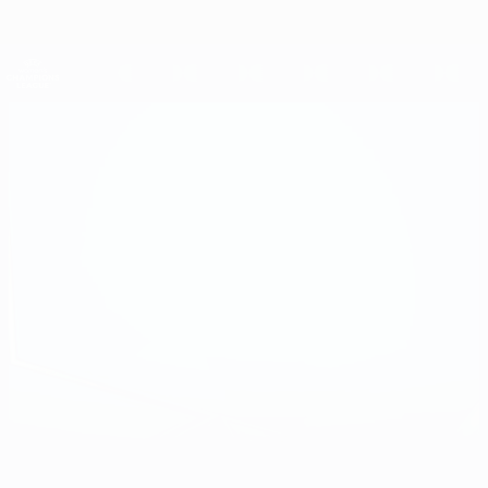
Passer
au
contenu
UEFA Women's Champions League
Obtenir
principal
Scores &amp; stats foot en direct
UEFA Women's Champions League