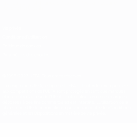
Français
English
Français
Deutsch
Русский
Español
Italiano
Português
Vie privée
Conditions d'utilisation
Politique de cookies
Paramètres des cookies
© 1998-2026 UEFA. Tous droits réservés.
La désignation UEFA, le logo de l'UEFA et toutes les marques liées
aux compétitions de l'UEFA sont protégés en tant que marques
et/ou droits d'auteur de l'UEFA. Toute utilisation de ces marques
déposées à des fins commerciales est interdite. L'utilisation de la
plate-forme UEFA.com implique que vous acceptez les Conditions
générales et les Dispositions en matière de vie privée.