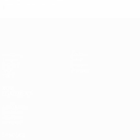
Deuxième tour de qualification
2
1
0
0
UEFA Women's Champions League
Matches
Équipes
Tirages
Infos
UEFA.tv
Histoire
Jeux
À propos
Stats
VOIR
ÉGALEMENT
fr.UEFA.com
Fondation
UEFA pour
l'enfance
LANGUES