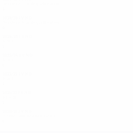
Deuxième tour de qualification
2
0
0
1
2025/26
J
V
N
D
Deuxième tour de qualification
4
2
0
2
2024/25
J
V
N
D
Tour 1
2
1
0
1
2023/24
J
V
N
D
Tour 1
1
0
0
1
2022/23
J
V
N
D
Tour 1
2
1
0
1
2021/22
J
V
N
D
1er tour
2
1
0
1
2020/21
J
V
N
D
Premier tour de qualification
1
0
0
1