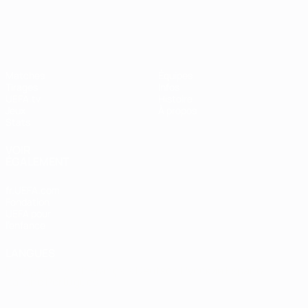
UEFA Women's Champions League
Matches
Équipes
Tirages
Infos
UEFA.tv
Histoire
Jeux
À propos
Stats
VOIR
ÉGALEMENT
fr.UEFA.com
Fondation
UEFA pour
l'enfance
LANGUES
Français
English
Français
Deutsch
Русский
Español
Italiano
Português