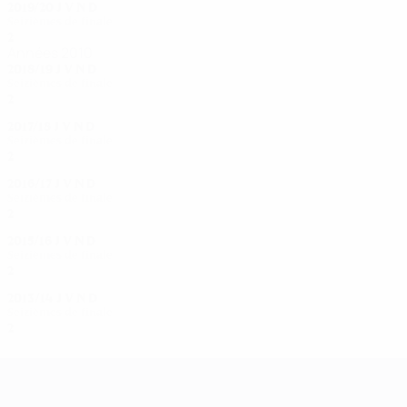
2019/20
J
V
N
D
Seizièmes de finale
2
1
0
1
Années 2010
2018/19
J
V
N
D
Seizièmes de finale
2
0
0
2
2017/18
J
V
N
D
Seizièmes de finale
2
0
0
2
2016/17
J
V
N
D
Seizièmes de finale
2
0
1
1
2015/16
J
V
N
D
Seizièmes de finale
2
0
1
1
2013/14
J
V
N
D
Seizièmes de finale
2
0
1
1
UEFA Women's Champions League