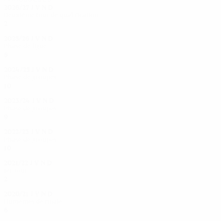
2026/27
J
V
N
D
Deuxième tour de qualification
2
1
0
0
2025/26
J
V
N
D
Phase de ligue
8
2
1
5
2024/25
J
V
N
D
Phase de groupes
10
4
0
6
2023/24
J
V
N
D
Phase de groupes
9
2
1
6
2022/23
J
V
N
D
Phase de groupes
10
4
1
5
2021/22
J
V
N
D
1er tour
2
1
0
1
2020/21
J
V
N
D
Huitièmes de finale
6
4
1
1