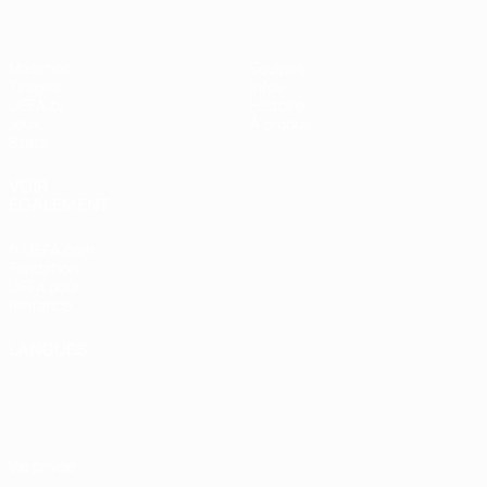
Matches
Équipes
Tirages
Infos
UEFA.tv
Histoire
Jeux
À propos
Stats
VOIR
ÉGALEMENT
fr.UEFA.com
Fondation
UEFA pour
l'enfance
LANGUES
Français
English
Français
Deutsch
Русский
Español
Italiano
Português
Vie privée