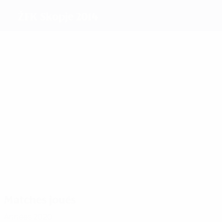
ŽFK Skopje 2014
Meilleurs
buteurs
Saliihi
Jashari
Milevska
Petrevs
Petkovska
1
Atanasova
Plus
grand
nombre
9
de
9
12
8
Arsova
matches
Naceva
D.
R.
8
8
Kostova
Dervishi
Kolarovska
Andreevs
Matches joués
Années 2020