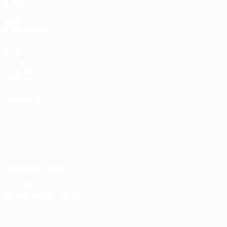
Stats
VOIR
ÉGALEMENT
fr.UEFA.com
Fondation
UEFA pour
l'enfance
LANGUES
Français
English
Français
Deutsch
Русский
Español
Italiano
Português
Vie privée
Conditions d'utilisation
Politique de cookies
Paramètres des cookies