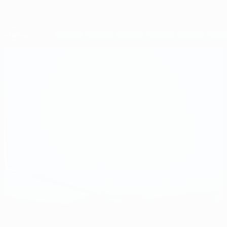
Passer
au
contenu
UEFA Women's Champions League
Obtenir
principal
Scores &amp; stats foot en direct
UEFA Women's Champions League