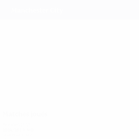
Manchester City
Meilleurs
buteurs
7
6
5
4
4
6
Shaw
Beckie
Mewis
Bremer
Weir
Stanway
Plus grand nombre
de matches
29
26
23
17
21
Walsh
Stokes
J. Scott
Parris
Stanway
Matches joués
Années 2020
2024/25
J
V
N
D
Quarts de finale