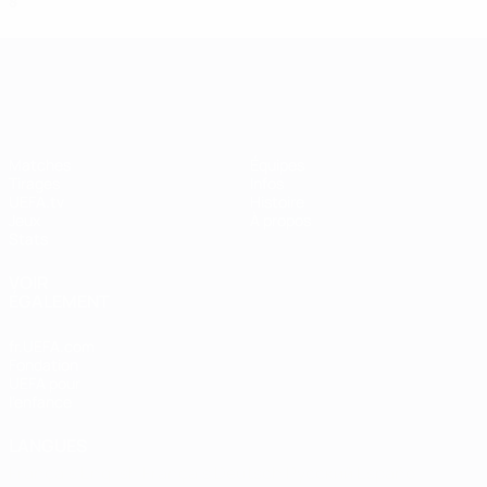
8
6
1
1
UEFA Women's Champions League
Matches
Équipes
Tirages
Infos
UEFA.tv
Histoire
Jeux
À propos
Stats
VOIR
ÉGALEMENT
fr.UEFA.com
Fondation
UEFA pour
l'enfance
LANGUES
Français
English
Français
Deutsch
Русский
Español