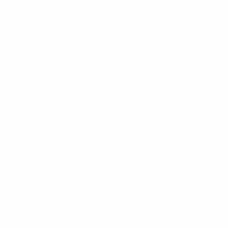
10
8
0
2
2022/23
J
V
N
D
Tour 1
2
1
0
1
2021/22
J
V
N
D
Tour 2
2
0
1
1
2020/21
J
V
N
D
Quarts de finale
6
5
0
1
2019/20
J
V
N
D
Huitièmes de finale
4
2
1
1
Années 2010
2018/19
J
V
N
D
Seizièmes de finale
2
0
1
1
2017/18
J
V
N
D
Demi-finales
8
6
1
1
2016/17
J
V
N
D
Demi-finales