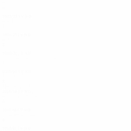
Tour 2
4
1
1
2
2022/23
J
V
N
D
Tour 1
2
0
1
1
2021/22
J
V
N
D
1er tour
2
0
0
2
2020/21
J
V
N
D
Deuxième tour de qualification
2
1
0
1
2019/20
J
V
N
D
Tour de qualification
3
1
0
2
Années 2010
2018/19
J
V
N
D
Tour de qualification
3
2
0
1
2017/18
J
V
N
D
Seizièmes de finale
5
2
1
2
2016/17
J
V
N
D