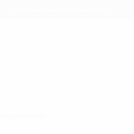
AFC Universitatea Olimpia Cluj
Meilleurs
buteurs
26
14
14
11
7
6
Lunca
Voicu
Duşa
Vătafu
Popa
Carp
Plus grand
nombre de
matches
31
43
38
35
28
Voicu
Bătea
Bortan
Giurgiu
Ciolacu
29
Corduneanu
Matches joués
Années 2020
2023/24
J
V
N
D