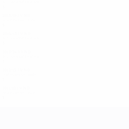
Tour de qualification
3
2
0
1
2015/16
J
V
N
D
Seizièmes de finale
5
3
0
2
2014/15
J
V
N
D
Tour de qualification
3
2
0
1
2013/14
J
V
N
D
Tour de qualification
3
2
0
1
2012/13
J
V
N
D
Huitièmes de finale
7
3
2
2
2011/12
J
V
N
D
Seizièmes de finale
5
3
0
2
UEFA Women's Champions League