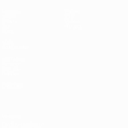
Matches
Équipes
Tirages
Infos
UEFA.tv
Histoire
Jeux
À propos
Stats
VOIR
ÉGALEMENT
fr.UEFA.com
Fondation
UEFA pour
l'enfance
LANGUES
Français
English
Français
Deutsch
Русский
Español
Italiano
Português
Vie privée
Conditions d'utilisation