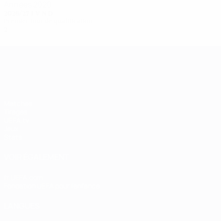
Années 2020
2026/27
J
V
N
D
Premier tour de qualification
2
1
0
1
UEFA Women's Champions League
Matches
Tirages
UEFA.tv
Jeux
Stats
VOIR ÉGALEMENT
fr.UEFA.com
Fondation UEFA pour l'enfance
LANGUES
Français
English
Français
Deutsch
Русский
Español
Italiano