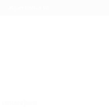
Mġarr United FC
Meilleurs buteurs
4
0
Xuereb
0
Presley
Julius
Villegas C
Plus grand nombre de matches
2
2
2
Julius
Villegas Caly
Ville
Matches joués