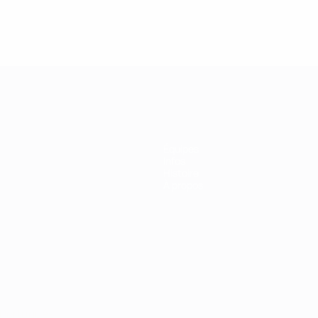
Équipes
Infos
Histoire
À propos
Português