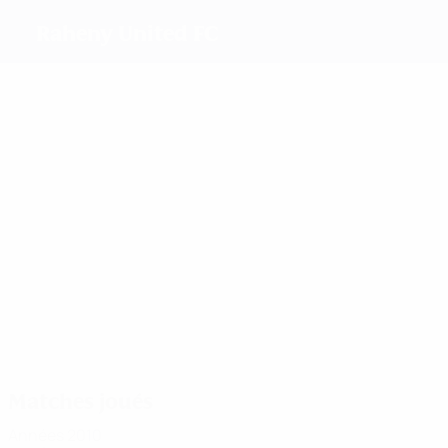
Raheny United FC
Meilleurs buteurs
4
3
1
1
Shine
Murray
Waldron
Slattery
Plus grand nombre de matches
8
8
8
McCabe
Killeen
Graha
Matches joués
Années 2010