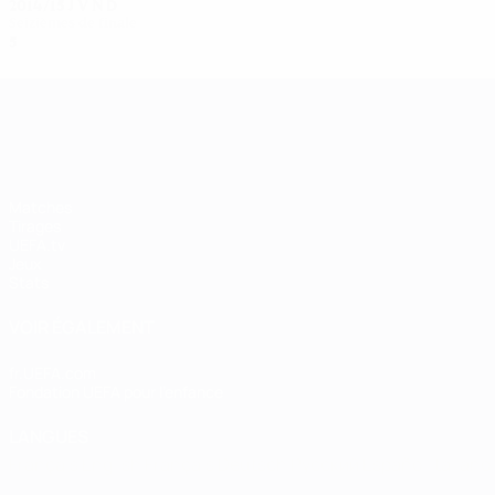
2014/15
J
V
N
D
Seizièmes de finale
5
3
0
2
UEFA Women's Champions League
Matches
Tirages
UEFA.tv
Jeux
Stats
VOIR ÉGALEMENT
fr.UEFA.com
Fondation UEFA pour l'enfance
LANGUES
Français
English
Français
Deutsch
Русский
Español
Italiano