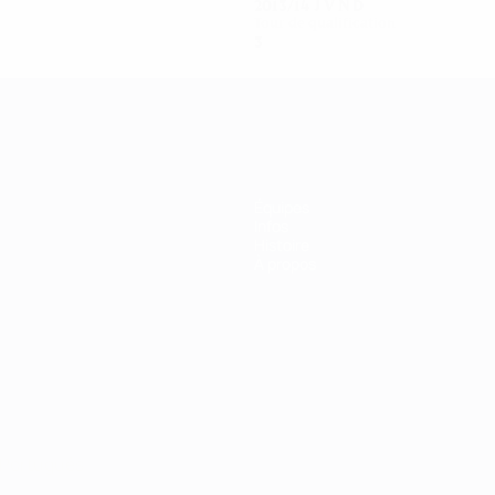
2013/14
J
V
N
D
Tour de qualification
3
1
0
2
Équipes
Infos
Histoire
À propos
Português