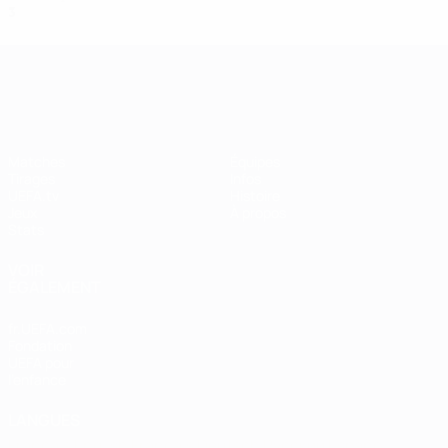
3
0
0
3
UEFA Women's Champions League
Matches
Équipes
Tirages
Infos
UEFA.tv
Histoire
Jeux
À propos
Stats
VOIR
ÉGALEMENT
fr.UEFA.com
Fondation
UEFA pour
l'enfance
LANGUES
Français
English
Français
Deutsch
Русский
Español