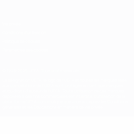
Italiano
Português
Vie privée
Conditions d'utilisation
Politique de cookies
Paramètres des cookies
© 1998-2026 UEFA. Tous droits réservés.
La désignation UEFA, le logo de l'UEFA et toutes les marques liées
aux compétitions de l'UEFA sont protégés en tant que marques
et/ou droits d'auteur de l'UEFA. Toute utilisation de ces marques
déposées à des fins commerciales est interdite. L'utilisation de la
plate-forme UEFA.com implique que vous acceptez les Conditions
générales et les Dispositions en matière de vie privée.