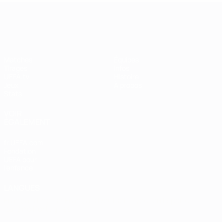
UEFA Women's Champions League
Matches
Équipes
Tirages
Infos
UEFA.tv
Histoire
Jeux
À propos
Stats
VOIR
ÉGALEMENT
fr.UEFA.com
Fondation
UEFA pour
l'enfance
LANGUES
Français
English
Français
Deutsch
Русский
Español
Italiano
Português