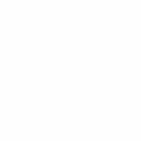
2019/20
J
V
N
D
Tour de qualification
3
2
0
1
Années 2010
2017/18
J
V
N
D
Tour de qualification
3
1
1
1
2016/17
J
V
N
D
Tour de qualification
3
1
0
2
2015/16
J
V
N
D
Seizièmes de finale
5
3
0
2
2013/14
J
V
N
D
Seizièmes de finale
5
2
1
2
2012/13
J
V
N
D
Seizièmes de finale
5
2
1
2
2011/12
J
V
N
D
Seizièmes de finale
5
2
1
2