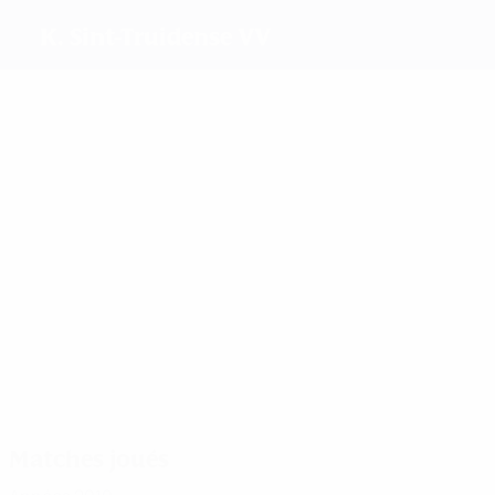
K. Sint-Truidense VV
Meilleurs buteurs
Broos
Bollen
Wijnants
Vanmeer
Plus grand nombre de matches
2
2
2
Broos
Bollen
De Key
Matches joués