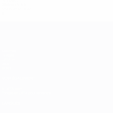
Années 2010
2010/11
J
V
N
D
Seizièmes de finale
2
0
0
2
UEFA Women's Champions League
Matches
Tirages
UEFA.tv
Jeux
Stats
VOIR ÉGALEMENT
fr.UEFA.com
Fondation UEFA pour l'enfance
LANGUES
Français
English
Français
Deutsch
Русский
Español
Italiano