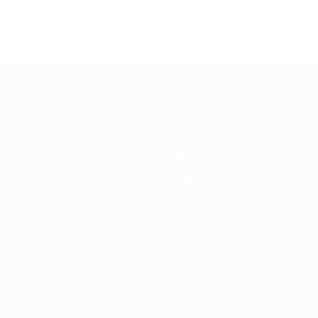
Équipes
Infos
Histoire
À propos
Português