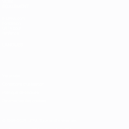
VOIR
ÉGALEMENT
fr.UEFA.com
Fondation
UEFA pour
l'enfance
LANGUES
Français
English
Français
Deutsch
Русский
Español
Italiano
Português
Vie privée
Conditions d'utilisation
Politique de cookies
Paramètres des cookies
© 1998-2026 UEFA. Tous droits réservés.