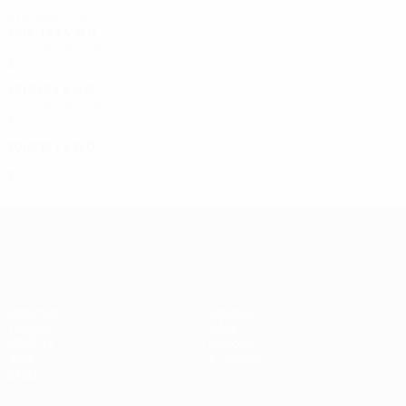
Années 2010
2018/19
J
V
N
D
Seizièmes de finale
5
2
1
2
2017/18
J
V
N
D
Seizièmes de finale
5
3
0
2
2016/17
J
V
N
D
Seizièmes de finale
5
3
0
2
UEFA Women's Champions League
Matches
Équipes
Tirages
Infos
UEFA.tv
Histoire
Jeux
À propos
Stats