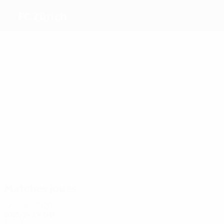
FC Zürich
Meilleurs
buteurs
31
5
5
5
5
5
Humm
Moser
Piubel
Stierli
Willi
Deplazes
Plus grand
nombre de
matches
39
57
30
26
Stierli
Humm
32
Fischer
Mégroz
23
Deplazes
Terchoun
Matches joués
Années 2020
2023/24
J
V
N
D
Tour 2