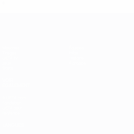
6
2
1
3
UEFA Women's Champions League
Matches
Équipes
Tirages
Infos
UEFA.tv
Histoire
Jeux
À propos
Stats
VOIR
ÉGALEMENT
fr.UEFA.com
Fondation
UEFA pour
l'enfance
LANGUES
Français
English
Français
Deutsch
Русский
Español