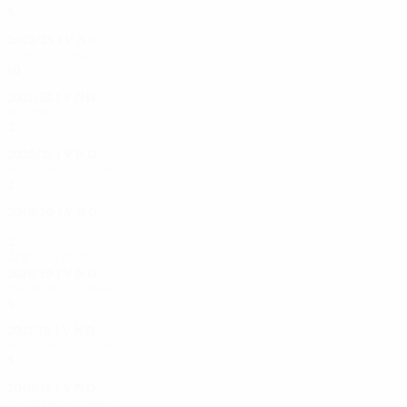
3
1
0
2
2022/23
J
V
N
D
Phase de groupes
10
4
0
6
2021/22
J
V
N
D
1er tour
2
0
0
2
2020/21
J
V
N
D
Seizièmes de finale
2
0
0
2
2019/20
J
V
N
D
Seizièmes de finale
2
0
0
2
Années 2010
2018/19
J
V
N
D
Huitièmes de finale
4
2
0
2
2017/18
J
V
N
D
Seizièmes de finale
5
2
2
1
2016/17
J
V
N
D
Huitièmes de finale