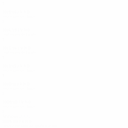
7
5
0
2
2015/16
J
V
N
D
Seizièmes de finale
2
0
1
1
2014/15
J
V
N
D
Huitièmes de finale
7
5
1
1
2013/14
J
V
N
D
Huitièmes de finale
7
4
1
2
2012/13
J
V
N
D
Seizièmes de finale
5
3
1
1
2010/11
J
V
N
D
Seizièmes de finale
2
0
0
2
2009/10
J
V
N
D
Seizièmes de finale
2
0
0
2
Années 2000
2008/09
J
V
N
D
Deuxième tour de qualification