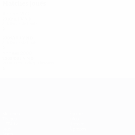
Matches joués
Années 2010
2010/11
J
V
N
D
Seizièmes de finale
2
0
0
2
2009/10
J
V
N
D
Seizièmes de finale
2
0
1
1
Années 2000
2008/09
J
V
N
D
Premier tour de qualification
3
2
1
0
UEFA Women's Champions League
Matches
Équipes
Tirages
Infos
UEFA.tv
Histoire
Jeux
À propos
Stats