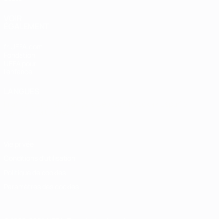
VOIR
ÉGALEMENT
fr.UEFA.com
Fondation
UEFA pour
l'enfance
LANGUES
Français
English
Français
Deutsch
Русский
Español
Italiano
Português
Vie privée
Conditions d'utilisation
Politique de cookies
Paramètres des cookies