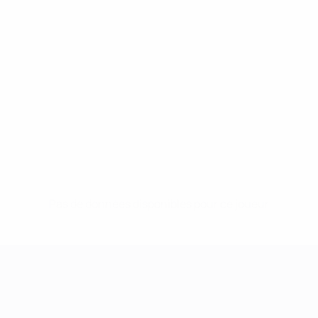
Pas de données disponibles pour ce joueur
UEFA Women's Champions League