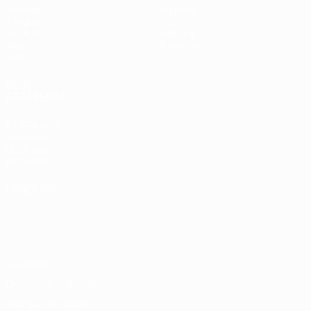
Matches
Équipes
Tirages
Infos
UEFA.tv
Histoire
Jeux
À propos
Stats
VOIR
ÉGALEMENT
fr.UEFA.com
Fondation
UEFA pour
l'enfance
LANGUES
Français
English
Français
Deutsch
Русский
Español
Italiano
Português
Vie privée
Conditions d'utilisation
Politique de cookies