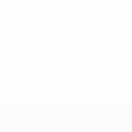
Pas de données disponibles pour ce joueur
UEFA Women's Champions League