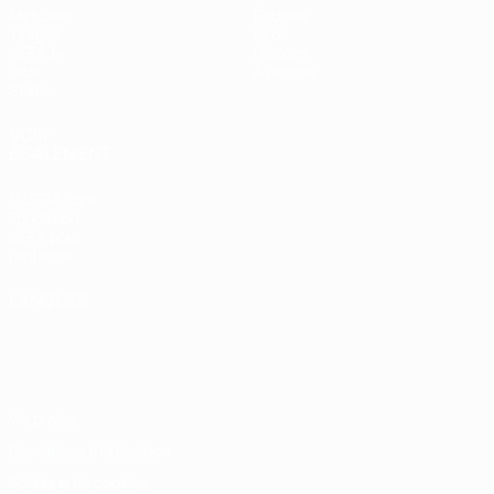
Matches
Équipes
Tirages
Infos
UEFA.tv
Histoire
Jeux
À propos
Stats
VOIR
ÉGALEMENT
fr.UEFA.com
Fondation
UEFA pour
l'enfance
LANGUES
Français
English
Français
Deutsch
Русский
Español
Italiano
Português
Vie privée
Conditions d'utilisation
Politique de cookies