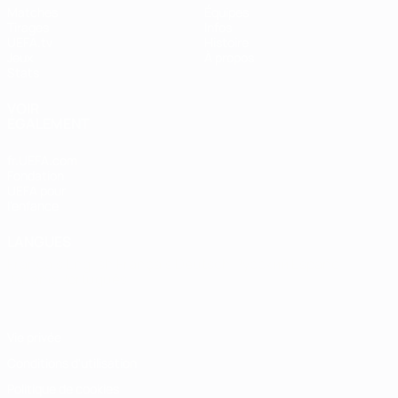
Matches
Équipes
Tirages
Infos
UEFA.tv
Histoire
Jeux
À propos
Stats
VOIR
ÉGALEMENT
fr.UEFA.com
Fondation
UEFA pour
l'enfance
LANGUES
Français
English
Français
Deutsch
Русский
Español
Italiano
Português
Vie privée
Conditions d'utilisation
Politique de cookies