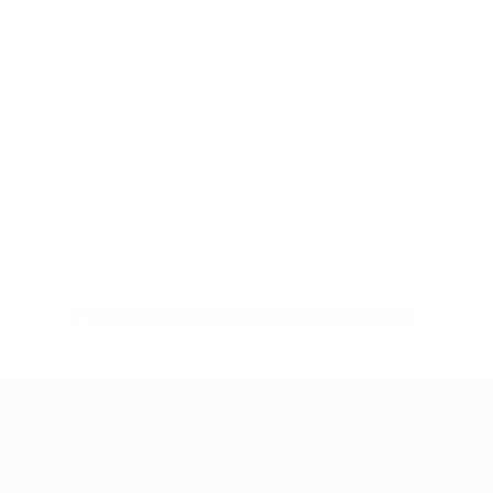
Pas de données disponibles pour ce joueur
UEFA Women's Champions League