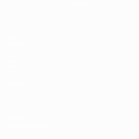
Matches
Équipes
Tirages
Infos
UEFA.tv
Histoire
Jeux
À propos
Stats
VOIR
ÉGALEMENT
fr.UEFA.com
Fondation
UEFA pour
l'enfance
LANGUES
Français
English
Français
Deutsch
Русский
Español
Italiano
Português
Vie privée
Conditions d'utilisation
Politique de cookies