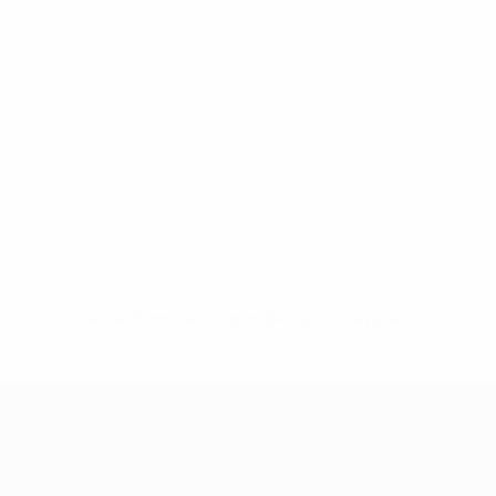
Pas de données disponibles pour ce joueur
UEFA Women's Champions League