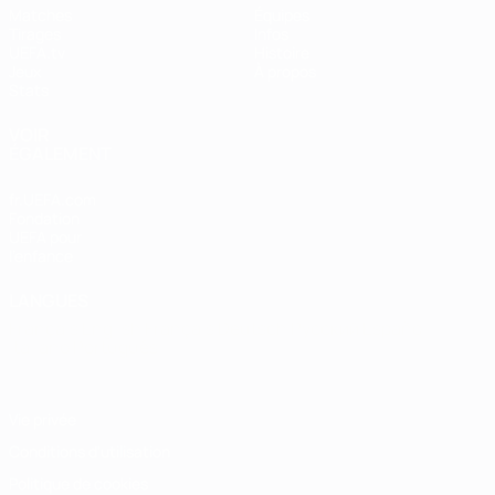
Matches
Équipes
Tirages
Infos
UEFA.tv
Histoire
Jeux
À propos
Stats
VOIR
ÉGALEMENT
fr.UEFA.com
Fondation
UEFA pour
l'enfance
LANGUES
Français
English
Français
Deutsch
Русский
Español
Italiano
Português
Vie privée
Conditions d'utilisation
Politique de cookies