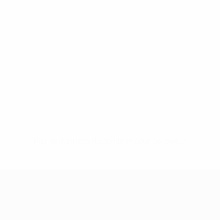
Pas de données disponibles pour ce joueur
UEFA Women's Champions League