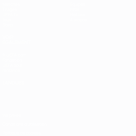
Matches
Équipes
Tirages
Infos
UEFA.tv
Histoire
Jeux
À propos
Stats
VOIR
ÉGALEMENT
fr.UEFA.com
Fondation
UEFA pour
l'enfance
LANGUES
Français
English
Français
Deutsch
Русский
Español
Italiano
Português
Vie privée
Conditions d'utilisation
Politique de cookies