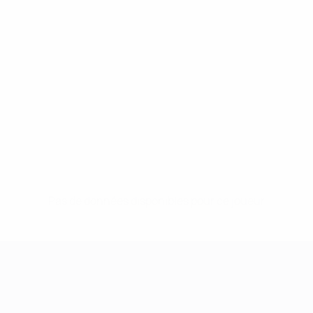
Pas de données disponibles pour ce joueur
UEFA Women's Champions League