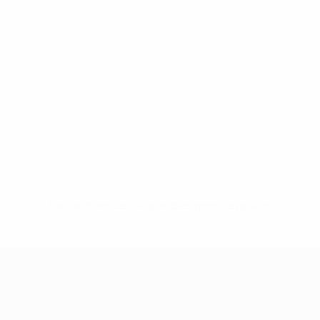
Pas de données disponibles pour ce joueur
UEFA Women's Champions League