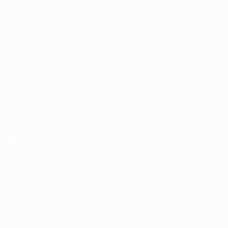
Matches
Équipes
Tirages
Infos
UEFA.tv
Histoire
Jeux
À propos
Stats
VOIR
ÉGALEMENT
fr.UEFA.com
Fondation
UEFA pour
l'enfance
LANGUES
Français
English
Français
Deutsch
Русский
Español
Italiano
Português
Vie privée
Conditions d'utilisation
Politique de cookies